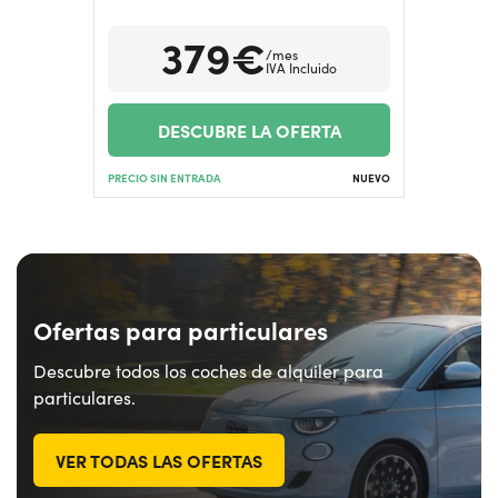
379€
/mes
¿Necesitas ayuda?
+34672028071
IVA Incluido
DESCUBRE LA OFERTA
PRECIO SIN ENTRADA
NUEVO
Ofertas para particulares
Descubre todos los coches de alquiler para
particulares.
VER TODAS LAS OFERTAS