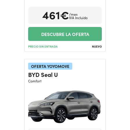
461€
/mes
¿Necesitas ayuda?
+34672028071
IVA Incluido
DESCUBRE LA OFERTA
PRECIO SIN ENTRADA
NUEVO
OFERTA YOYOMOVE
BYD Seal U
Comfort