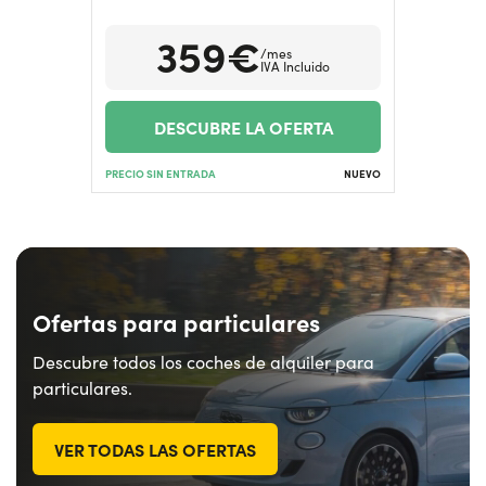
359€
/mes
¿Necesitas ayuda?
+34672028071
IVA Incluido
DESCUBRE LA OFERTA
PRECIO SIN ENTRADA
NUEVO
Ofertas para particulares
Descubre todos los coches de alquiler para
particulares.
VER TODAS LAS OFERTAS