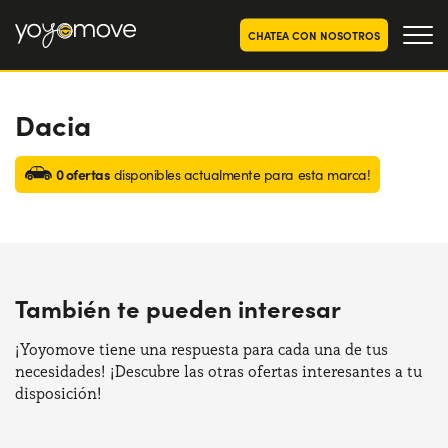
CHATEA CON NOSOTROS
Dacia
OFERTAS RENTING COCHES
Particulares
OFERTAS RENTING
0 ofertas
disponibles actualmente para esta marca!
SEGUNDA MANO
Autónomos y Empresas
RENTING COCHES POR MESES
YoyoNow
QUIENES SOMOS
También te pueden interesar
Nuestra historia
CÓMO FUNCIONA
Trabaja con nosotros
¡Yoyomove tiene una respuesta para cada una de tus
POR QUÉ CONVIENE
necesidades! ¡Descubre las otras ofertas interesantes a tu
disposición!
ELIGE UN PAÍS