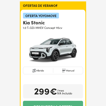
OFERTAS DE VERANO
¿Necesitas ayuda?
+34672028071
OFERTA YOYOMOVE
Kia Stonic
1.0 T-GDi MHEV Concept 115cv
Híbrido
Manual
299€
/mes
IVA Incluido