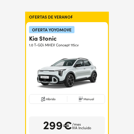
OFERTAS DE VERANO
OFERTA YOYOMOVE
Kia Stonic
1.0 T-GDi MHEV Concept 115cv
Híbrido
Manual
299€
/mes
IVA Incluido