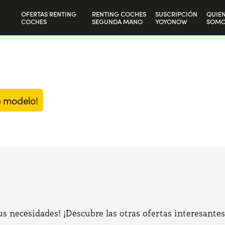
OFERTAS RENTING
RENTING COCHES
SUSCRIPCIÓN
QUIE
COCHES
SEGUNDA MANO
YOYONOW
SOMO
Particulares
Nuest
Autónomos y Empresas
Trab
e modelo!
 necesidades! ¡Descubre las otras ofertas interesantes