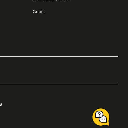
Guias
68