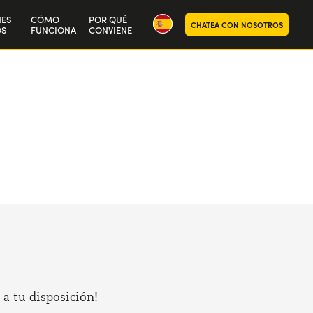
NES
CÓMO
POR QUÉ
CHATEA CON NOSOTROS
S
FUNCIONA
CONVIENE
ra historia
aja con nosotros
 a tu disposición!