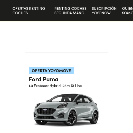
OFERTAS RENTING
RENTING COCHES
SUSCRIPCIÓN
QUIE
COCHES
SEGUNDA MANO
YOYONOW
SOMO
Particulares
Nuest
Autónomos y Empresas
Trab
OFERTA YOYOMOVE
Ford Puma
1.0 Ecoboost Hybrid 125cv St Line