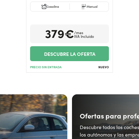
Gasolina
Manual
379€
/mes
IVA Incluido
DESCUBRE LA OFERTA
PRECIO SIN ENTRADA
NUEVO
Ofertas para prof
Descubre todos los coches
los autónomos y las empre