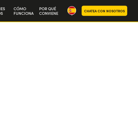
NES
CÓMO
POR QUÉ
CHATEA CON NOSOTROS
S
FUNCIONA
CONVIENE
ra historia
aja con nosotros