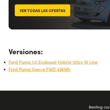
VER TODAS LAS OFERTAS
Versiones:
Ford Puma 1.0 Ecoboost Hybrid 125cv St Line
Ford Puma Gen-e FWD 43kWh
Renting coc