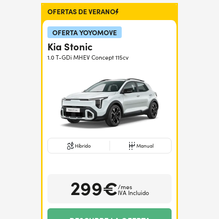
OFERTAS DE VERANO
¿Necesitas ayuda?
+34672028071
OFERTA YOYOMOVE
Kia Stonic
1.0 T-GDi MHEV Concept 115cv
Híbrido
Manual
299€
/mes
IVA Incluido