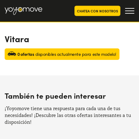
CHATEA CON NOSOTROS
Vitara
OFERTAS RENTING COCHES
Particulares
OFERTAS RENTING
0 ofertas
disponibles actualmente para este modelo!
SEGUNDA MANO
Autónomos y Empresas
RENTING COCHES POR MESES
YoyoNow
QUIENES SOMOS
También te pueden interesar
Nuestra historia
CÓMO FUNCIONA
Trabaja con nosotros
¡Yoyomove tiene una respuesta para cada una de tus
POR QUÉ CONVIENE
necesidades! ¡Descubre las otras ofertas interesantes a tu
disposición!
ELIGE UN PAÍS