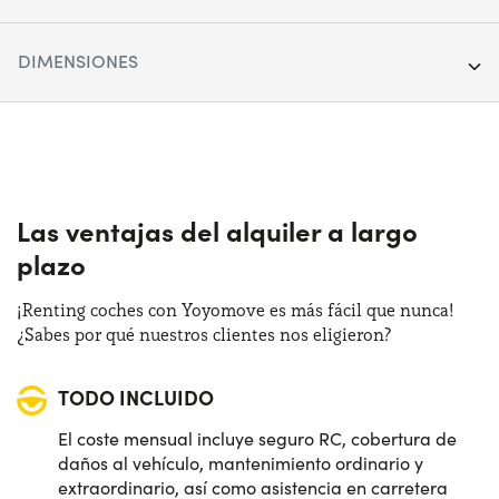
Segmento:
SUV
DIMENSIONES
Puertas:
5
Longitud:
418 cm
Alimentación:
Híbrido
Anchura:
177 cm
Cambio:
Manual
Altura:
160 cm
Las ventajas del alquiler a largo
Tracción:
Anterior
plazo
Maletero:
375 lt
Plazas de estacionamiento:
5
¡Renting coches con Yoyomove es más fácil que nunca!
¿Sabes por qué nuestros clientes nos eligieron?
Potencia:
110 CV
TODO INCLUIDO
Distintivo:
D
El coste mensual incluye seguro RC, cobertura de
daños al vehículo, mantenimiento ordinario y
extraordinario, así como asistencia en carretera