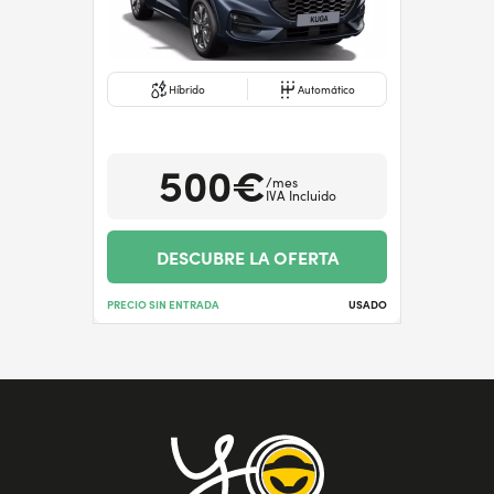
Híbrido
Automático
500€
/mes
IVA Incluido
DESCUBRE LA OFERTA
PRECIO SIN ENTRADA
USADO