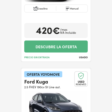
Gasolina
Manual
420€
/mes
IVA Incluido
DESCUBRE LA OFERTA
PRECIO SIN ENTRADA
USADO
OFERTA YOYOMOVE
Ford Kuga
USED
RENEWED
2.5 FHEV 190cv St Line aut.