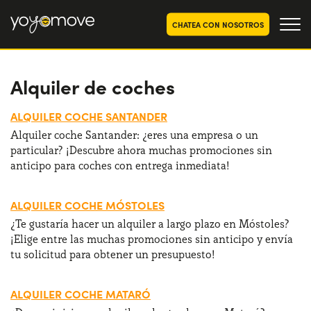
CHATEA CON NOSOTROS
Alquiler de coches
OFERTAS RENTING COCHES
Particulares
OFERTAS RENTING
ALQUILER COCHE SANTANDER
SEGUNDA MANO
Autónomos y Empresas
Alquiler coche Santander: ¿eres una empresa o un
particular? ¡Descubre ahora muchas promociones sin
RENTING COCHES POR MESES
anticipo para coches con entrega inmediata!
YoyoNow
QUIENES SOMOS
ALQUILER COCHE MÓSTOLES
Nuestra historia
CÓMO FUNCIONA
¿Te gustaría hacer un alquiler a largo plazo en Móstoles?
¡Elige entre las muchas promociones sin anticipo y envía
Trabaja con nosotros
POR QUÉ CONVIENE
tu solicitud para obtener un presupuesto!
ALQUILER COCHE MATARÓ
ELIGE UN PAÍS