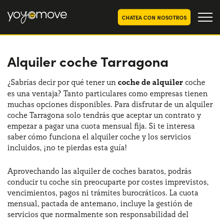
CHATEA CON NOSOTROS
Alquiler coche Tarragona
OFERTAS RENTING COCHES
Particulares
OFERTAS RENTING
¿Sabrías decir por qué tener un
coche de alquiler
coche
SEGUNDA MANO
es una ventaja? Tanto particulares como empresas tienen
Autónomos y Empresas
muchas opciones disponibles. Para disfrutar de un alquiler
RENTING COCHES POR MESES
coche Tarragona solo tendrás que aceptar un contrato y
empezar a pagar una cuota mensual fija. Si te interesa
YoyoNow
QUIENES SOMOS
saber cómo funciona el alquiler coche y los servicios
incluidos, ¡no te pierdas esta guía!
Nuestra historia
CÓMO FUNCIONA
Aprovechando las alquiler de coches baratos, podrás
Trabaja con nosotros
POR QUÉ CONVIENE
conducir tu coche sin preocuparte por costes imprevistos,
vencimientos, pagos ni trámites burocráticos. La cuota
mensual, pactada de antemano, incluye la gestión de
servicios que normalmente son responsabilidad del
ELIGE UN PAÍS