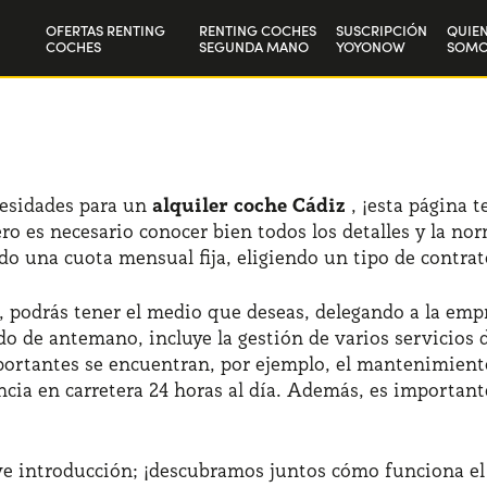
OFERTAS RENTING
RENTING COCHES
SUSCRIPCIÓN
QUIE
COCHES
SEGUNDA MANO
YOYONOW
SOMO
Particulares
Nuest
Autónomos y Empresas
Trab
cesidades para un
alquiler coche Cádiz
, ¡esta página 
ero es necesario conocer bien todos los detalles y la no
 una cuota mensual fija, eligiendo un tipo de contrato
, podrás tener el medio que deseas, delegando a la empr
ado de antemano, incluye la gestión de varios servicio
portantes se encuentran, por ejemplo, el mantenimien
ncia en carretera 24 horas al día. Además, es importan
ve introducción; ¡descubramos juntos cómo funciona el a