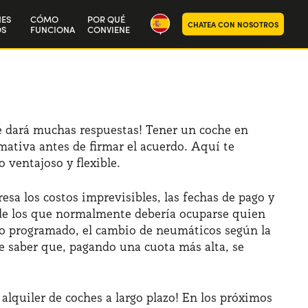
NES
CÓMO
POR QUÉ
CHATEA CON NOSOTROS
S
FUNCIONA
CONVIENE
ra historia
aja con nosotros
te dará muchas respuestas! Tener un coche en
rmativa antes de firmar el acuerdo. Aquí te
 ventajoso y flexible.
esa los costos imprevisibles, las fechas de pago y
s de los que normalmente debería ocuparse quien
to programado, el cambio de neumáticos según la
te saber que, pagando una cuota más alta, se
lquiler de coches a largo plazo! En los próximos