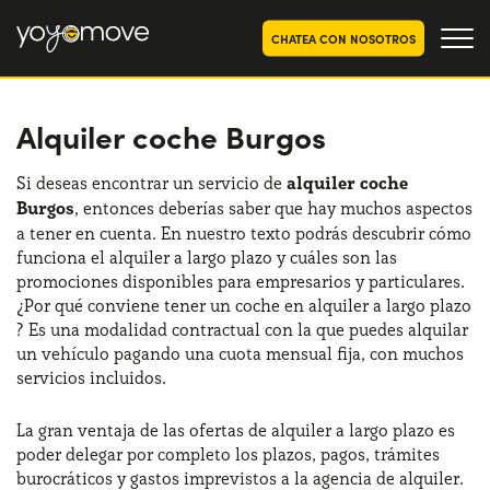
CHATEA CON NOSOTROS
Alquiler coche Burgos
OFERTAS RENTING COCHES
Particulares
OFERTAS RENTING
Si deseas encontrar un servicio de
alquiler coche
SEGUNDA MANO
Burgos
, entonces deberías saber que hay muchos aspectos
Autónomos y Empresas
a tener en cuenta. En nuestro texto podrás descubrir cómo
RENTING COCHES POR MESES
funciona el alquiler a largo plazo y cuáles son las
promociones disponibles para empresarios y particulares.
YoyoNow
QUIENES SOMOS
¿Por qué conviene tener un coche en alquiler a largo plazo
? Es una modalidad contractual con la que puedes alquilar
Nuestra historia
CÓMO FUNCIONA
un vehículo pagando una cuota mensual fija, con muchos
servicios incluidos.
Trabaja con nosotros
POR QUÉ CONVIENE
La gran ventaja de las ofertas de alquiler a largo plazo es
poder delegar por completo los plazos, pagos, trámites
burocráticos y gastos imprevistos a la agencia de alquiler.
ELIGE UN PAÍS