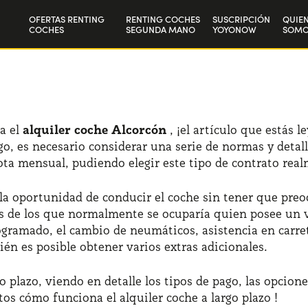
OFERTAS RENTING
RENTING COCHES
SUSCRIPCIÓN
QUIE
COCHES
SEGUNDA MANO
YOYONOW
SOMO
Particulares
Nuest
Autónomos y Empresas
Trab
a el
alquiler coche Alcorcón
, ¡el artículo que estás 
go, es necesario considerar una serie de normas y detall
 mensual, pudiendo elegir este tipo de contrato realme
la oportunidad de conducir el coche sin tener que preo
cios de los que normalmente se ocuparía quien posee un 
amado, el cambio de neumáticos, asistencia en carrete
n es posible obtener varios extras adicionales.
o plazo, viendo en detalle los tipos de pago, las opcio
s cómo funciona el alquiler coche a largo plazo !