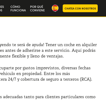
NES
CÓMO
POR QUÉ
CHATEA CON NOSOTROS
S
FUNCIONA
CONVIENE
ra historia
aja con nosotros
leyendo te será de ayuda! Tener un coche en alquiler
es antes de adherirse a este servicio. Aquí podrás
nte flexible y lleno de ventajas.
cuparte por gastos imprevistos, diversas fechas
vehículo en propiedad. Entre los más
ra 24/7 y cobertura de seguro a terceros (RCA).
nes adecuadas tanto para clientes particulares como