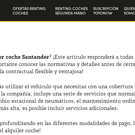
OFERTAS RENTING
RENTING COCHES
SUSCRIPCIÓN
QUIE
COCHES
SEGUNDA MANO
YOYONOW
SOMO
Particulares
Nuest
Autónomos y Empresas
Trab
er coche Santander
? ¡Este artículo responderá a todas
rtante conocer las normativas y detalles antes de cerra
 contractual flexible y ventajosa!
s utilizar el vehículo que necesitas con una cobertura 
la compañía, incluye una serie de servicios que normal
io estacional de neumáticos, el mantenimiento ordinari
s alta, es posible incluir servicios adicionales.
 profundizando en las diferentes modalidades de pago, l
l alquiler coche!