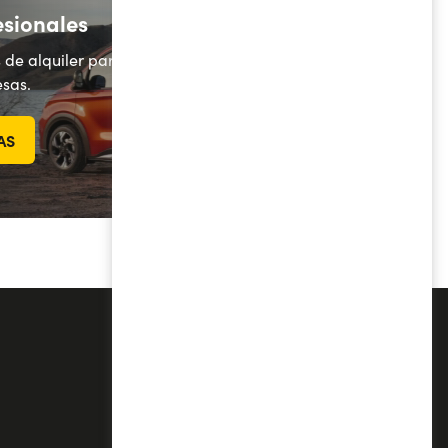
esionales
 de alquiler para
sas.
AS
Por qué conviene
Blog Yoyomove
Reseña de prensa