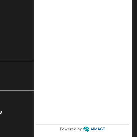
Guias
68