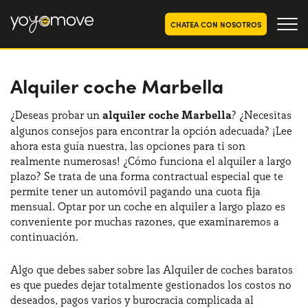
CHATEA CON NOSOTROS
Alquiler coche Marbella
OFERTAS RENTING COCHES
Particulares
OFERTAS RENTING
¿Deseas probar un
alquiler coche Marbella
? ¿Necesitas
SEGUNDA MANO
algunos consejos para encontrar la opción adecuada? ¡Lee
Autónomos y Empresas
ahora esta guía nuestra, las opciones para ti son
RENTING COCHES POR MESES
realmente numerosas! ¿Cómo funciona el alquiler a largo
plazo? Se trata de una forma contractual especial que te
YoyoNow
QUIENES SOMOS
permite tener un automóvil pagando una cuota fija
mensual. Optar por un coche en alquiler a largo plazo es
Nuestra historia
CÓMO FUNCIONA
conveniente por muchas razones, que examinaremos a
continuación.
Trabaja con nosotros
POR QUÉ CONVIENE
Algo que debes saber sobre las Alquiler de coches baratos
es que puedes dejar totalmente gestionados los costos no
deseados, pagos varios y burocracia complicada al
ELIGE UN PAÍS