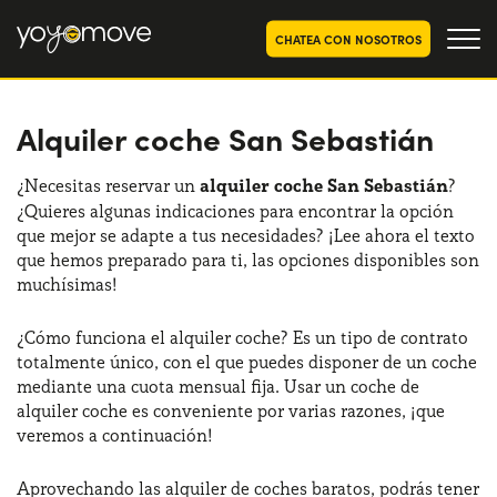
CHATEA CON NOSOTROS
Alquiler coche San Sebastián
OFERTAS RENTING COCHES
Particulares
OFERTAS RENTING
¿Necesitas reservar un
alquiler coche San Sebastián
?
SEGUNDA MANO
¿Quieres algunas indicaciones para encontrar la opción
Autónomos y Empresas
que mejor se adapte a tus necesidades? ¡Lee ahora el texto
RENTING COCHES POR MESES
que hemos preparado para ti, las opciones disponibles son
muchísimas!
YoyoNow
QUIENES SOMOS
¿Cómo funciona el alquiler coche? Es un tipo de contrato
Nuestra historia
CÓMO FUNCIONA
totalmente único, con el que puedes disponer de un coche
mediante una cuota mensual fija. Usar un coche de
Trabaja con nosotros
POR QUÉ CONVIENE
alquiler coche es conveniente por varias razones, ¡que
veremos a continuación!
ELIGE UN PAÍS
Aprovechando las alquiler de coches baratos, podrás tener