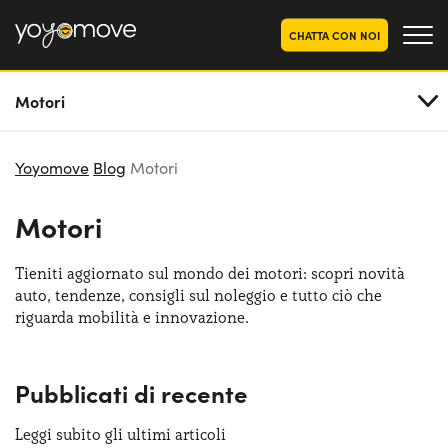
CHATTA CON NOI
Motori
OFFERTE NOLEGGIO
LUNGO TERMINE
Privati
OFFERTE NOLEGGIO
Yoyomove
Blog
Motori
AUTO USATE
Aziende e P.IVA
Motori
CHI SIAMO
La nostra storia
COME FUNZIONA
Tieniti aggiornato sul mondo dei motori: scopri novità
auto, tendenze, consigli sul noleggio e tutto ciò che
Lavora con noi
PERCHÉ CONVIENE
riguarda mobilità e innovazione.
Pubblicati di recente
SCEGLI UN PAESE
Leggi subito gli ultimi articoli