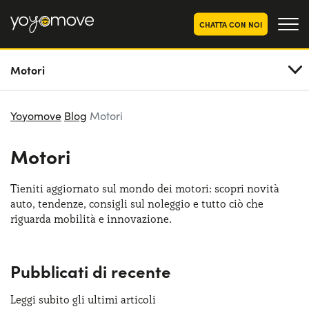
CHATTA CON NOI
Motori
OFFERTE NOLEGGIO
LUNGO TERMINE
Privati
OFFERTE NOLEGGIO
Yoyomove
Blog
Motori
AUTO USATE
Aziende e P.IVA
Motori
CHI SIAMO
La nostra storia
COME FUNZIONA
Tieniti aggiornato sul mondo dei motori: scopri novità
auto, tendenze, consigli sul noleggio e tutto ciò che
Lavora con noi
PERCHÉ CONVIENE
riguarda mobilità e innovazione.
Pubblicati di recente
SCEGLI UN PAESE
Leggi subito gli ultimi articoli