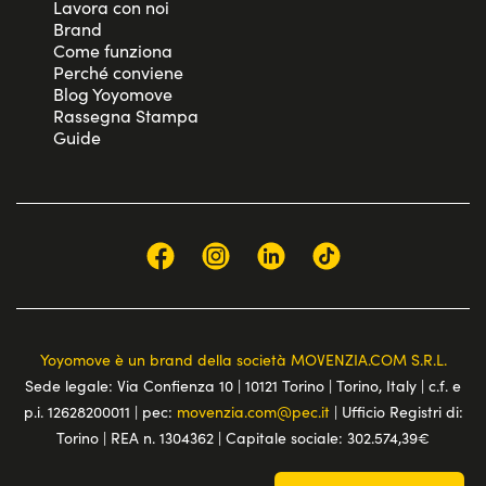
Lavora con noi
Brand
Come funziona
Perché conviene
Blog Yoyomove
Rassegna Stampa
Guide
Yoyomove è un brand della società MOVENZIA.COM S.R.L.
Sede legale: Via Confienza 10 | 10121 Torino | Torino, Italy | c.f. e
p.i. 12628200011 | pec:
movenzia.com@pec.it
| Ufficio Registri di:
Torino | REA n. 1304362 | Capitale sociale: 302.574,39€