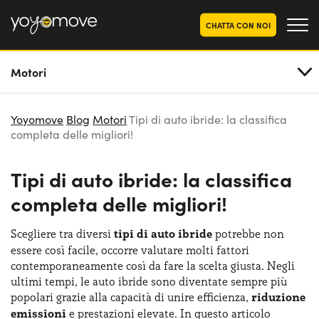
CHATTA CON NOI
Motori
OFFERTE NOLEGGIO
LUNGO TERMINE
Privati
OFFERTE NOLEGGIO
Yoyomove
Blog
Motori
Tipi di auto ibride: la classifica
AUTO USATE
completa delle migliori!
Aziende e P.IVA
CHI SIAMO
Tipi di auto ibride: la classifica
La nostra storia
COME FUNZIONA
completa delle migliori!
Lavora con noi
PERCHÉ CONVIENE
Scegliere tra diversi
tipi di auto ibride
potrebbe non
essere così facile, occorre valutare molti fattori
contemporaneamente così da fare la scelta giusta. Negli
SCEGLI UN PAESE
ultimi tempi, le auto ibride sono diventate sempre più
popolari grazie alla capacità di unire efficienza,
riduzione
emissioni
e prestazioni elevate. In questo articolo