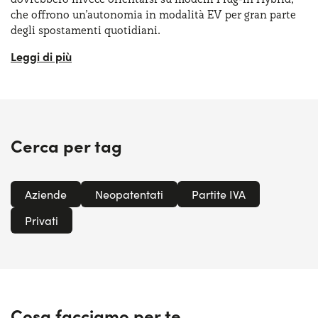
che offrono un’autonomia in modalità EV per gran parte
degli spostamenti quotidiani.
Infine, chi cerca un mezzo per lunghe distanze potrebbe
optare per le Mild Hybrid, un compromesso conveniente
perché riducono i consumi senza richiedere una ricarica
esterna. La varietà di tipi di auto ibride disponibili oggi
sul mercato offre una soluzione per ogni tipo di guida e di
necessità. Dalle Mild Hybrid economiche e semplici, alle
Cerca per tag
Full Hybrid ideali per un utilizzo cittadino, fino alle
avanzate Plug-in Hybrid
che possono essere ricaricate,
scegliere il giusto tipo di auto ibrida può fare la differenza
Aziende
Neopatentati
Partite IVA
in termini di consumi, prestazioni e riduzione delle
emissioni.
Privati
Cosa facciamo per te