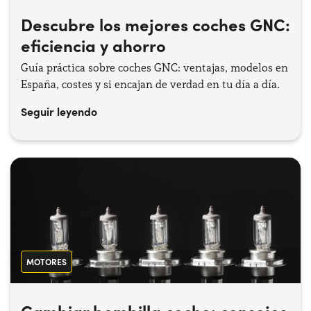
Descubre los mejores coches GNC:
eficiencia y ahorro
¿Necesitas ayuda?
+34672028071
Guía práctica sobre coches GNC: ventajas, modelos en
España, costes y si encajan de verdad en tu día a día.
Seguir leyendo
MOTORES
Cambiar bombilla coche: consejos