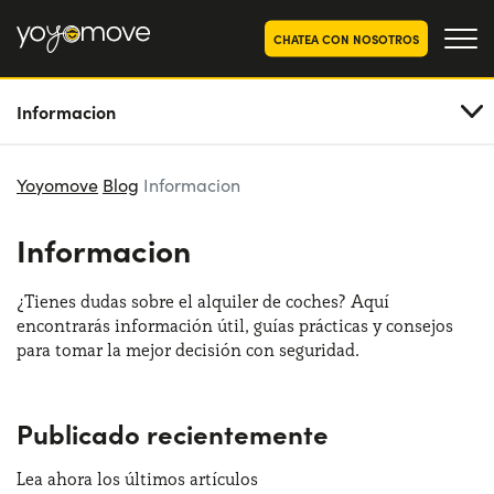
CHATEA CON NOSOTROS
Informacion
OFERTAS RENTING COCHES
Particulares
OFERTAS RENTING
Yoyomove
Blog
Informacion
SEGUNDA MANO
Autónomos y Empresas
Informacion
RENTING COCHES POR MESES
YoyoNow
QUIENES SOMOS
¿Tienes dudas sobre el alquiler de coches? Aquí
encontrarás información útil, guías prácticas y consejos
Nuestra historia
CÓMO FUNCIONA
para tomar la mejor decisión con seguridad.
Trabaja con nosotros
POR QUÉ CONVIENE
Publicado recientemente
Lea ahora los últimos artículos
ELIGE UN PAÍS