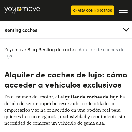
CHATEA CON NOSOTROS
Renting coches
OFERTAS RENTING COCHES
Particulares
OFERTAS RENTING
Yoyomove
Blog
Renting de coches
Alquiler de coches de
SEGUNDA MANO
lujo
Autónomos y Empresas
RENTING COCHES POR MESES
Alquiler de coches de lujo: cómo
YoyoNow
QUIENES SOMOS
acceder a vehículos exclusivos
Nuestra historia
CÓMO FUNCIONA
En el mundo del motor, el
alquiler de coches de lujo
ha
Trabaja con nosotros
dejado de ser un capricho reservado a celebridades o
POR QUÉ CONVIENE
empresarios y se ha convertido en una opción real para
quienes buscan elegancia, exclusividad y rendimiento sin
necesidad de comprar un vehículo de gama alta.
ELIGE UN PAÍS