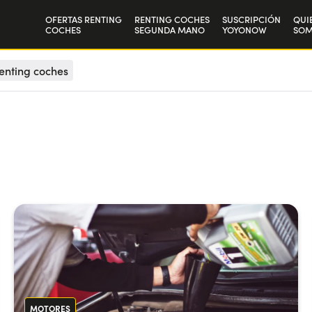
OFERTAS RENTING
RENTING COCHES
SUSCRIPCIÓN
QUI
COCHES
SEGUNDA MANO
YOYONOW
SO
Particulares
Nue
enting coches
Autónomos y Empresas
Tra
MOTORES