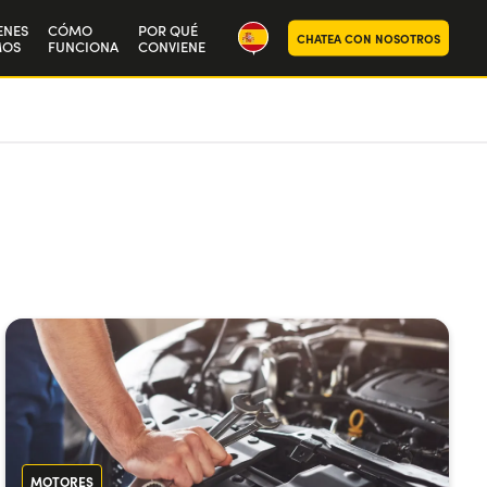
ENES
CÓMO
POR QUÉ
CHATEA CON NOSOTROS
MOS
FUNCIONA
CONVIENE
stra historia
baja con nosotros
MOTORES