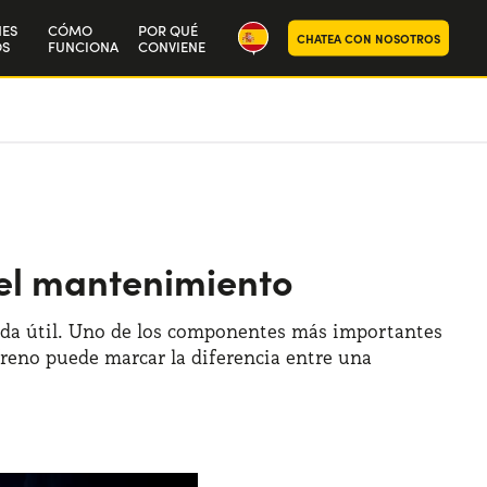
NES
CÓMO
POR QUÉ
CHATEA CON NOSOTROS
S
FUNCIONA
CONVIENE
ra historia
aja con nosotros
 el mantenimiento
ida útil. Uno de los componentes más importantes
freno puede marcar la diferencia entre una