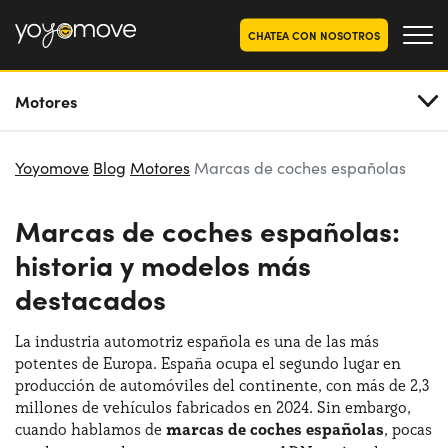
CHATEA CON NOSOTROS
Motores
OFERTAS RENTING COCHES
Particulares
OFERTAS RENTING
Yoyomove
Blog
Motores
Marcas de coches españolas
SEGUNDA MANO
Autónomos y Empresas
Marcas de coches españolas:
RENTING COCHES POR MESES
historia y modelos más
YoyoNow
QUIENES SOMOS
destacados
Nuestra historia
CÓMO FUNCIONA
La industria automotriz española es una de las más
Trabaja con nosotros
POR QUÉ CONVIENE
potentes de Europa. España ocupa el segundo lugar en
producción de automóviles del continente, con más de 2,3
millones de vehículos fabricados en 2024. Sin embargo,
cuando hablamos de
marcas de coches españolas
, pocas
ELIGE UN PAÍS