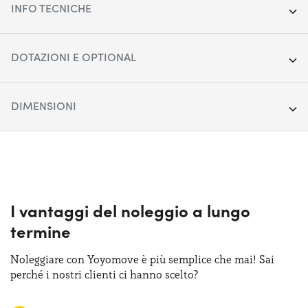
INFO TECNICHE
Anno:
2022
DOTAZIONI E OPTIONAL
Chilometraggio:
29.418
Accensione fari automatica
DIMENSIONI
Segmento:
SUV Cittadino
Cerchi in lega da 17"
Porte:
Lunghezza:
5
423 cm
Climatizzatore automatico
Alimentazione:
Larghezza:
Ibrido
181 cm
Cruise control
Cambio:
Altezza:
Manuale
155 cm
I vantaggi del noleggio a lungo
Display touchscreen da 12"
termine
Trazione:
Bagagliaio (max):
Anteriore
1216 lt
Fari anteriori LED
Noleggiare con Yoyomove è più semplice che mai! Sai
Posti auto:
Bagagliaio (min):
5
456 lt
perché i nostri clienti ci hanno scelto?
Sensori di parcheggio posteriori
Potenza:
125 CV