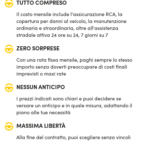
TUTTO COMPRESO
Sensori pioggia
Il costo mensile include l'assicurazione RCA, la
Telecamera posteriore di parcheggio
copertura per danni al veicolo, la manutenzione
ordinaria e straordinaria, oltre all'assistenza
Vetri posteriori e lunotto oscurati
stradale attiva 24 ore su 24, 7 giorni su 7
ZERO SORPRESE
Con una rata fissa mensile, paghi sempre lo stesso
importo senza doverti preoccupare di costi finali
imprevisti o maxi rate
NESSUN ANTICIPO
I prezzi indicati sono chiari e puoi decidere se
versare un anticipo e in quale misura, adattando il
piano alle tue necessità
MASSIMA LIBERTÀ
Alla fine del contratto, puoi scegliere senza vincoli