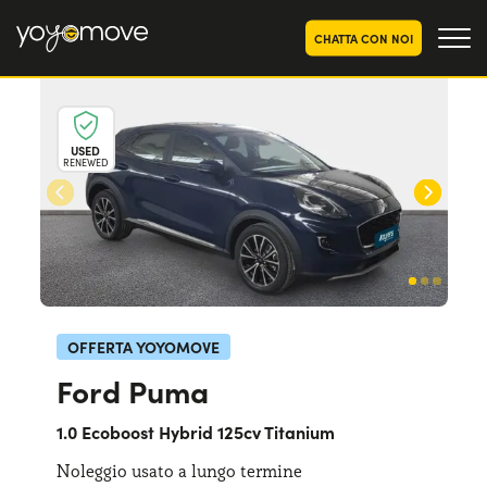
CHATTA CON NOI
OFFERTE NOLEGGIO
LUNGO TERMINE
USED
RENEWED
Privati
OFFERTE NOLEGGIO
AUTO USATE
Aziende e P.IVA
CHI SIAMO
La nostra storia
COME FUNZIONA
Lavora con noi
PERCHÉ CONVIENE
OFFERTA YOYOMOVE
Ford Puma
SCEGLI UN PAESE
1.0 Ecoboost Hybrid 125cv Titanium
Noleggio usato a lungo termine