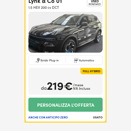
Lynk & Co 01
USED
RENEWED
1.5 HEV 200 cv DCT
Ibrido Plug-in
Automatico
FULL HYBRID
219€
/mese
da
IVA Inclusa
PERSONALIZZA L’OFFERTA
ANCHE CON ANTICIPO ZERO
USATO