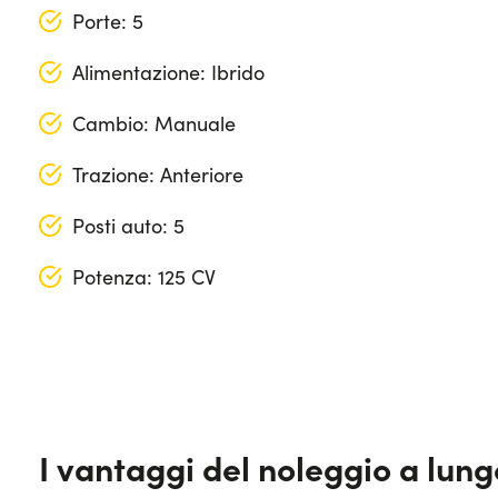
Porte: 5
Alimentazione: Ibrido
Cambio: Manuale
Trazione: Anteriore
Posti auto: 5
Potenza: 125 CV
Accensione fari automatica
Lunghezza: 423 cm
Cerchi in lega da 17"
Larghezza: 181 cm
Climatizzatore automatico
Altezza: 155 cm
I vantaggi del noleggio a lun
Cruise control
Bagagliaio (max): 1216 lt