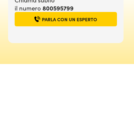
800595799
il numero
PARLA CON UN ESPERTO