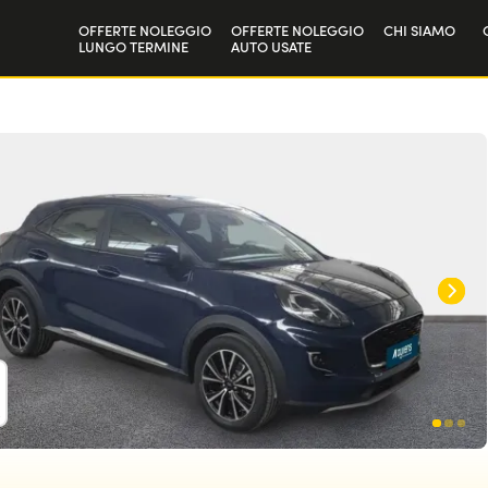
OFFERTE NOLEGGIO
OFFERTE NOLEGGIO
CHI SIAMO
LUNGO TERMINE
AUTO USATE
Privati
La nostra sto
Aziende e P.IVA
Lavora con n
D