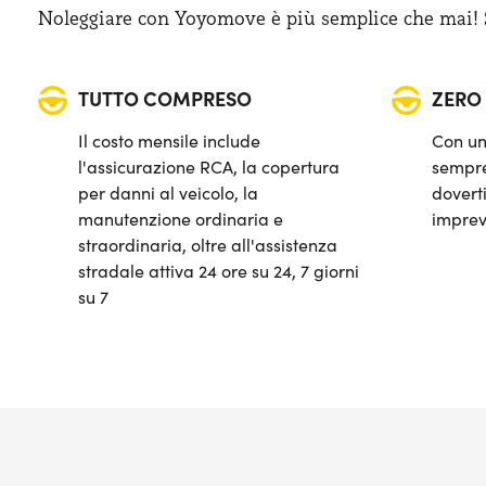
Display touchscreen da 12"
Bagagliaio (min): 456 lt
Noleggiare con Yoyomove è più semplice che mai! Sa
Fari anteriori LED
TUTTO COMPRESO
ZERO
Sensori di parcheggio posteriori
Il costo mensile include
Con un
Sensori pioggia
l'assicurazione RCA, la copertura
sempre
per danni al veicolo, la
doverti
Telecamera posteriore di parcheggio
manutenzione ordinaria e
imprev
straordinaria, oltre all'assistenza
Vetri posteriori e lunotto oscurati
stradale attiva 24 ore su 24, 7 giorni
su 7