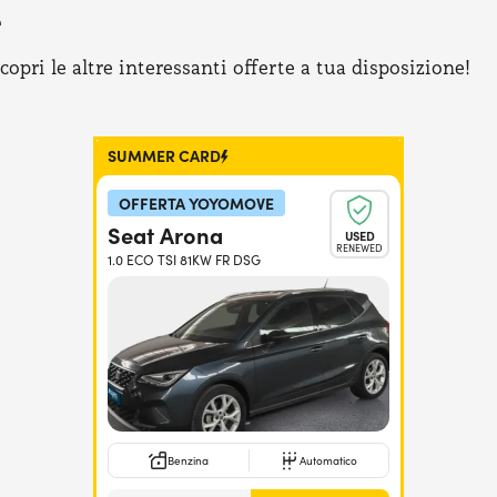
e
pri le altre interessanti offerte a tua disposizione!
SUMMER CARD
OFFERTA YOYOMOVE
Seat Arona
USED
RENEWED
1.0 ECO TSI 81KW FR DSG
Benzina
Automatico