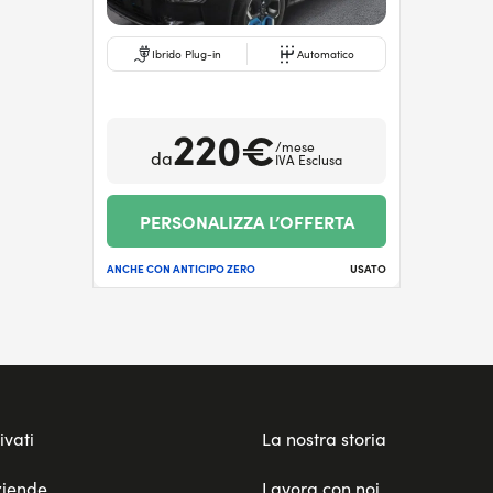
Ibrido Plug-in
Automatico
220€
/mese
da
IVA Esclusa
PERSONALIZZA L’OFFERTA
ANCHE CON ANTICIPO ZERO
USATO
ivati
La nostra storia
ziende
Lavora con noi