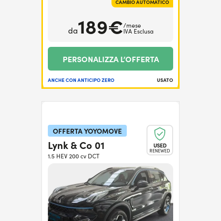
CAMBIO AUTOMATICO
189€
/mese
da
IVA Esclusa
PERSONALIZZA L’OFFERTA
ANCHE CON ANTICIPO ZERO
USATO
OFFERTA YOYOMOVE
Lynk & Co 01
USED
RENEWED
1.5 HEV 200 cv DCT