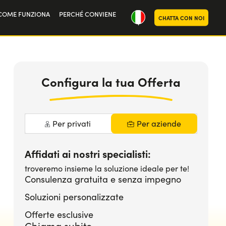
COME FUNZIONA
PERCHÉ CONVIENE
CHATTA CON NOI
ria
oi
Configura la tua Offerta
Per privati
Per aziende
Affidati ai nostri specialisti:
troveremo insieme la soluzione ideale per te!
Consulenza gratuita e senza impegno
Soluzioni personalizzate
Offerte esclusive
Chiama subito