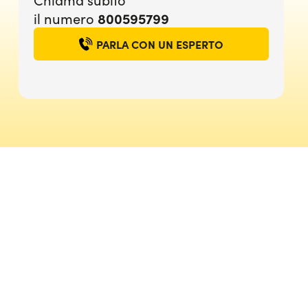
800595799
il numero
PARLA CON UN ESPERTO