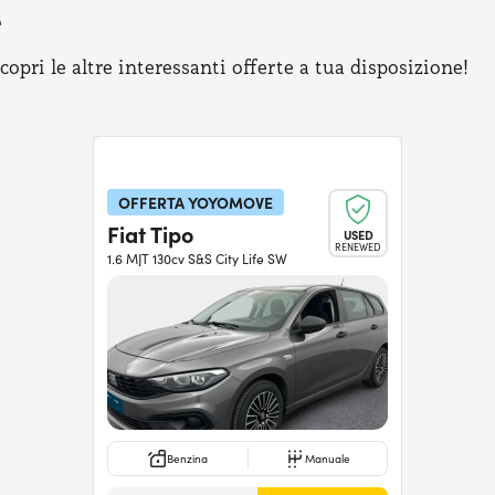
e
pri le altre interessanti offerte a tua disposizione!
OFFERTA YOYOMOVE
Fiat Tipo
USED
RENEWED
1.6 MJT 130cv S&S City Life SW
Benzina
Manuale