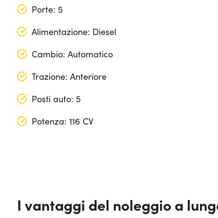
Porte: 5
Alimentazione: Diesel
Cambio: Automatico
Trazione: Anteriore
Posti auto: 5
Potenza: 116 CV
Lunghezza: 435 cm
Larghezza: 182 cm
Altezza: 145 cm
I vantaggi del noleggio a lun
Bagagliaio (max): 1200 lt