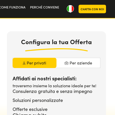
COME FUNZIONA
PERCHÉ CONVIENE
CHATTA CON NOI
oria
noi
Configura la tua Offerta
Per privati
Per aziende
Affidati ai nostri specialisti:
troveremo insieme la soluzione ideale per te!
Consulenza gratuita e senza impegno
Soluzioni personalizzate
Offerte esclusive
Chiama subito