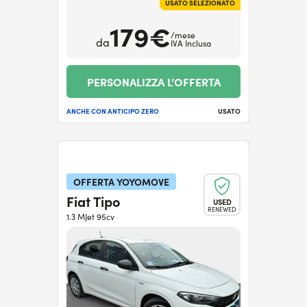
USATO SELEZIONATO
179€
/mese
da
IVA Inclusa
PERSONALIZZA L’OFFERTA
ANCHE CON ANTICIPO ZERO
USATO
OFFERTA YOYOMOVE
Fiat Tipo
USED
RENEWED
1.3 MJet 95cv