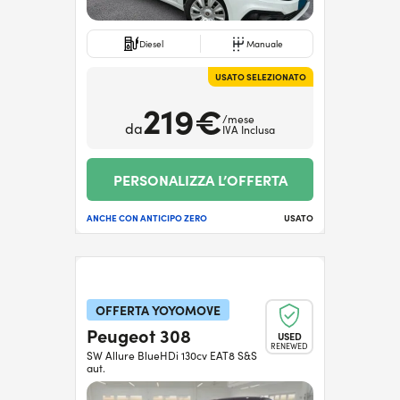
Diesel
Manuale
USATO SELEZIONATO
219€
/mese
da
IVA Inclusa
PERSONALIZZA L’OFFERTA
ANCHE CON ANTICIPO ZERO
USATO
OFFERTA YOYOMOVE
Peugeot 308
USED
RENEWED
SW Allure BlueHDi 130cv EAT8 S&S
aut.