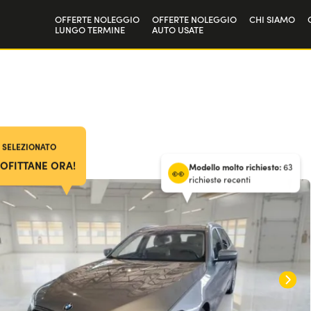
OFFERTE NOLEGGIO
OFFERTE NOLEGGIO
CHI SIAMO
LUNGO TERMINE
AUTO USATE
Privati
La nostra st
36
mesi
/
10.000 km annui
Aziende e P.IVA
Lavora con 
/ Anticipo
6000
€
 SELEZIONATO
OFITTANE ORA!
Modello molto richiesto:
63
richieste recenti