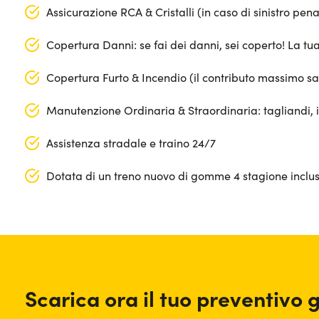
Assicurazione RCA & Cristalli (in caso di sinistro pen
Copertura Danni: se fai dei danni, sei coperto! La t
Copertura Furto & Incendio (il contributo massimo s
Manutenzione Ordinaria & Straordinaria: tagliandi, 
Assistenza stradale e traino 24/7
Dotata di un treno nuovo di gomme 4 stagione inclus
Anno: 2023
Lunghezza: 494 cm
Chilometraggio: 89.009
Larghezza: 187 cm
Segmento: Berline/SW/Coupé
Altezza: 150 cm
Scarica ora il tuo preventivo 
Porte: 5
Bagagliaio (max): 1700 lt