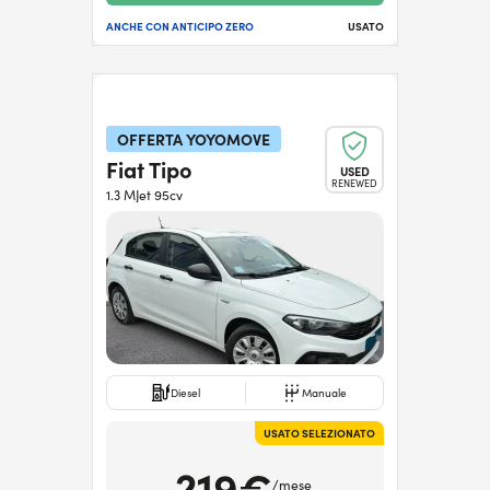
ANCHE CON ANTICIPO ZERO
USATO
OFFERTA YOYOMOVE
Fiat Tipo
USED
RENEWED
1.3 MJet 95cv
Diesel
Manuale
USATO SELEZIONATO
219€
/mese