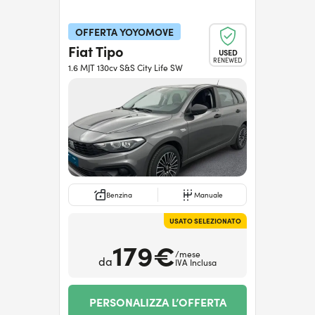
OFFERTA YOYOMOVE
Fiat Tipo
USED
RENEWED
1.6 MJT 130cv S&S City Life SW
Benzina
Manuale
USATO SELEZIONATO
179€
/mese
da
IVA Inclusa
PERSONALIZZA L’OFFERTA