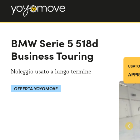
BMW Serie 5
BMW Serie 5
518d
518d Business Touring
Business Touring
USATO
Noleggio usato a lungo termine
APPR
OFFERTA YOYOMOVE