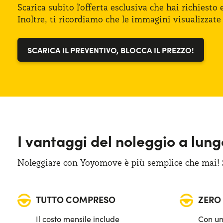
Alimentazione: Diesel
Bagagliaio (min): 570 lt
Scarica subito l'offerta esclusiva che hai richiesto
Inoltre,
ti ricordiamo
che
le immagini
visualizzate
Cambio: Automatico
SCARICA IL PREVENTIVO, BLOCCA IL PREZZO!
Trazione: Posteriore
Posti auto: 5
Potenza: 150 CV
I vantaggi del noleggio a lun
Noleggiare con Yoyomove è più semplice che mai! Sa
TUTTO COMPRESO
ZERO
Il costo mensile include
Con un