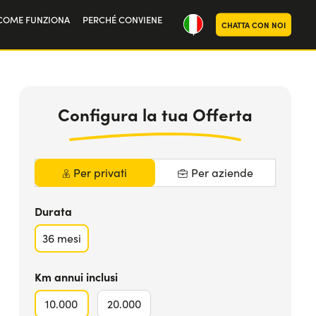
COME FUNZIONA
PERCHÉ CONVIENE
CHATTA CON NOI
oria
439
€
da
MAGGIORI INFO
noi
al mese iva
Inclusa
Configura la tua Offerta
Per privati
Per aziende
Durata
36
mesi
Km annui inclusi
10.000
20.000