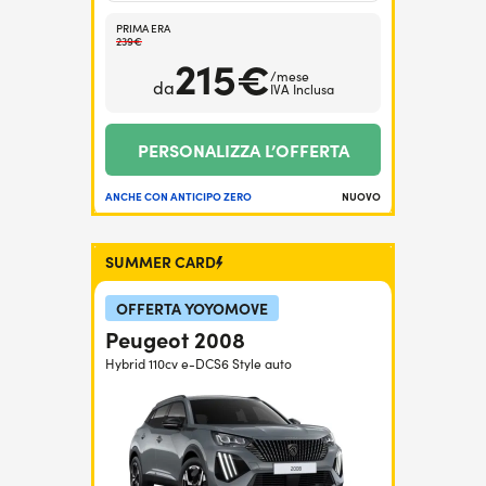
PRIMA ERA
239€
215€
/mese
da
IVA Inclusa
PERSONALIZZA L’OFFERTA
ANCHE CON ANTICIPO ZERO
NUOVO
SUMMER CARD
OFFERTA YOYOMOVE
Peugeot 2008
Hybrid 110cv e-DCS6 Style auto