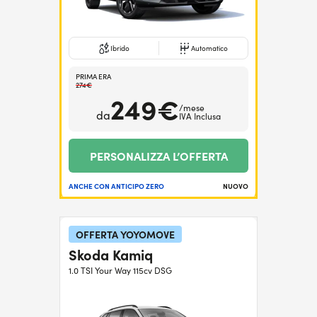
Ibrido
Automatico
PRIMA ERA
274€
249€
/mese
da
IVA Inclusa
PERSONALIZZA L’OFFERTA
ANCHE CON ANTICIPO ZERO
NUOVO
OFFERTA YOYOMOVE
Skoda Kamiq
1.0 TSI Your Way 115cv DSG