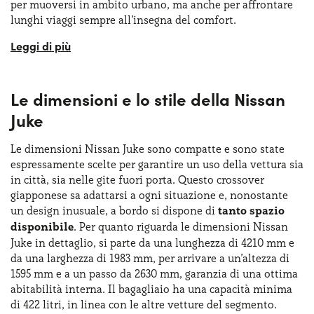
per muoversi in ambito urbano, ma anche per affrontare
lunghi viaggi sempre all’insegna del comfort.
Il nome Juke deriva da due sport: il rugby e il football
americano, e la casa giapponese lo ha scelto per
sottolineare la destrezza e l’agilità della vettura. Parlando
Le dimensioni e lo stile della Nissan
di design, la parte inferiore della vettura è quella di un
SUV a tutti gli effetti
, con ruote grandi e una altezza da
Juke
terra importante. La parte superiore richiama
maggiormente un’auto sportiva, con parabrezza spiovente
Le dimensioni Nissan Juke sono compatte e sono state
e una linea del tetto in stile coupé.
espressamente scelte per garantire un uso della vettura sia
in città, sia nelle gite fuori porta. Questo crossover
Richiedere una Nissan Juke noleggio lungo termine
giapponese sa adattarsi a ogni situazione e, nonostante
permette di concentrarsi unicamente sulla guida, senza
un design inusuale, a bordo si dispone di
tanto spazio
doversi più preoccupare della gestione burocratica della
disponibile
. Per quanto riguarda le dimensioni Nissan
vettura. Si tratta di una soluzione molto apprezzata da
Juke in dettaglio, si parte da una lunghezza di 4210 mm e
privati
e
aziende
, che consente di guidare sin da subito
da una larghezza di 1983 mm, per arrivare a un’altezza di
una vettura come la Juke. La sua seconda generazione del
1595 mm e a un passo da 2630 mm, garanzia di una ottima
2019 è realizzata sulla piattaforma modulare CMF-B,
abitabilità interna. Il bagagliaio ha una capacità minima
sviluppata da Nissan e Renault assieme.
di 422 litri, in linea con le altre vetture del segmento.