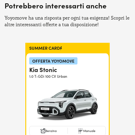
Potrebbero interessarti anche
Serve assistenza?
800595799
Yoyomove ha una risposta per ogni tua esigenza! Scopri le
altre interessanti offerte a tua disposizione!
SUMMER CARD
OFFERTA YOYOMOVE
Kia Stonic
1.0 T-GDi 100 CV Urban
Benzina
Manuale