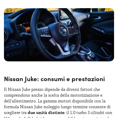
possibile mettersi alla guida di una vettura la cui plancia
richiama lo stile della versione precedente, con la
presenza di elementi circolari dedicati alle bocchette della
climatizzazione e alla base
della leva del cambio
.
Proprio a centro plancia abbiamo poi un display da 8’’
dedicato all’infotainment e, a bordo, abbiamo un
pacchetto completo di dispositivi di sicurezza.
L’attenzione ai dettagli si riflette anche nei materiali
utilizzati, con finiture curate e uno stile moderno che
unisce funzionalità ed eleganza.
Nissan Juke: consumi e prestazioni
Il Nissan Juke prezzo dipende da diversi fattori che
comprendono anche la scelta della motorizzazione e
dell’allestimento. La gamma motori disponibile con la
formula Nissan Juke noleggio lungo termine consente di
scegliere tra
due unità distinte
: il 1.0 turbo 3 cilindri con