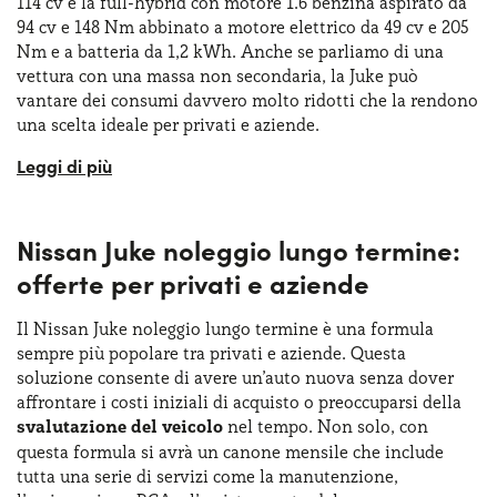
114 cv e la full-hybrid con motore 1.6 benzina aspirato da
94 cv e 148 Nm abbinato a motore elettrico da 49 cv e 205
Nm e a batteria da 1,2 kWh. Anche se parliamo di una
vettura con una massa non secondaria, la Juke può
vantare dei consumi davvero molto ridotti che la rendono
una scelta ideale per privati e aziende.
Sulla base dei valori comunicati dalla Nissan Juke, la 1.0 a
tre cilindri consente di consumare solo 5 litri ogni 100
chilometri su ciclo combinato WLTP. Il consumo della
Nissan Juke noleggio lungo termine:
full-hybrid, invece, si attesta
sui 5,5l/100 km
. La
modalità ibrida consente di viaggiare in città a
emissioni
offerte per privati e aziende
zero
per brevi tratti, rendendolo ideale per chi desidera
ridurre l'impatto ambientale senza sacrificare le
Il Nissan Juke noleggio lungo termine è una formula
prestazioni. In termini di dinamica di guida, la Juke offre
sempre più popolare tra privati e aziende. Questa
un assetto equilibrato, con sospensioni che assorbono
soluzione consente di avere un’auto nuova senza dover
bene le asperità della strada e uno sterzo preciso che
affrontare i costi iniziali di acquisto o preoccuparsi della
regala un’esperienza di guida piacevole.
svalutazione del veicolo
nel tempo. Non solo, con
questa formula si avrà un canone mensile che include
tutta una serie di servizi come la manutenzione,