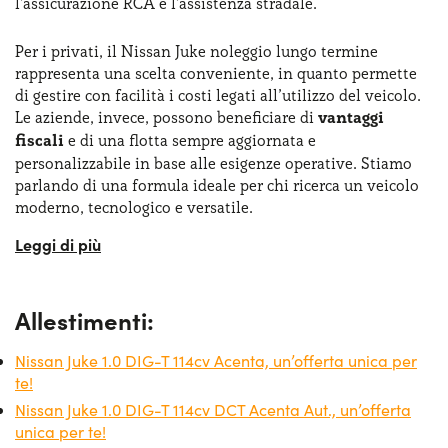
l’assicurazione RCA e l’assistenza stradale.
Per i privati, il Nissan Juke noleggio lungo termine
rappresenta una scelta conveniente, in quanto permette
di gestire con facilità i costi legati all’utilizzo del veicolo.
Le aziende, invece, possono beneficiare di
vantaggi
fiscali
e di una flotta sempre aggiornata e
personalizzabile in base alle esigenze operative. Stiamo
parlando di una formula ideale per chi ricerca un veicolo
moderno, tecnologico e versatile.
Non solo, con la formula del noleggio è possibile scegliere
tra una vasta gamma di configurazioni, includendo anche
la versione ibrida, che combina sostenibilità e risparmio
Allestimenti:
sui costi del carburante. Il
Nissan Juke noleggio lungo
termine senza anticipo
è quindi la soluzione ideale per
Nissan Juke 1.0 DIG-T 114cv Acenta, un’offerta unica per
chi desidera una mobilità flessibile e senza pensieri.
te!
Nissan Juke 1.0 DIG-T 114cv DCT Acenta Aut., un’offerta
Con la possibilità di trovare offerte competitive anche per
unica per te!
la Nissan Juke usata, questa formula si conferma come