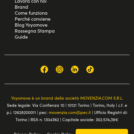
Lavora con noi
Brand
Come funziona
Perché conviene
Blog Yoyomove
Rassegna Stampa
Guide
Yoyomove è un brand della società MOVENZIA.COM S.R.L.
Sede legale: Via Confienza 10 | 10121 Torino | Torino, Italy | c.f. e
p.i. 12628200011 | pec:
movenzia.com@pec.it
| Ufficio Registri di:
Torino | REA n. 1304362 | Capitale sociale: 302.574,39€