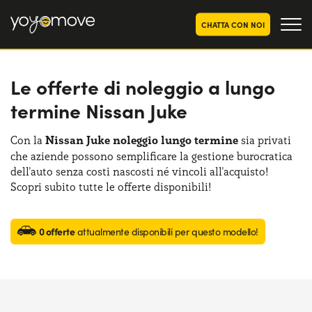
CHATTA CON NOI
Le offerte di noleggio a lungo
OFFERTE NOLEGGIO
LUNGO TERMINE
termine Nissan Juke
Privati
OFFERTE NOLEGGIO
AUTO USATE
Aziende e P.IVA
Con la
Nissan Juke noleggio lungo termine
sia privati
che aziende possono semplificare la gestione burocratica
CHI SIAMO
dell'auto senza costi nascosti né vincoli all'acquisto!
La nostra storia
Scopri subito tutte le offerte disponibili!
COME FUNZIONA
Lavora con noi
PERCHÉ CONVIENE
0 offerte
attualmente disponibili per questo modello!
SCEGLI UN PAESE