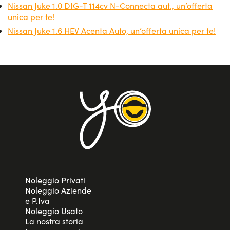
una delle più interessanti per chi cerca convenienza e
Nissan Juke 1.0 DIG-T 114cv N-Connecta aut., un’offerta
innovazione. Grazie alla sua capacità di coniugare stile,
unica per te!
tecnologia e praticità, la Juke si distingue nel panorama
Nissan Juke 1.6 HEV Acenta Auto, un’offerta unica per te!
dei crossover compatti, rendendola una scelta ideale per
molti automobilisti che hanno esigenze differenti di
mobilità.
Noleggio Privati
Noleggio Aziende
e P.Iva
Noleggio Usato
La nostra storia