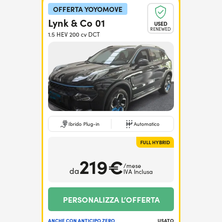
OFFERTA YOYOMOVE
Lynk & Co 01
USED
RENEWED
1.5 HEV 200 cv DCT
Ibrido Plug-in
Automatico
FULL HYBRID
219€
/mese
da
IVA Inclusa
PERSONALIZZA L’OFFERTA
ANCHE CON ANTICIPO ZERO
USATO