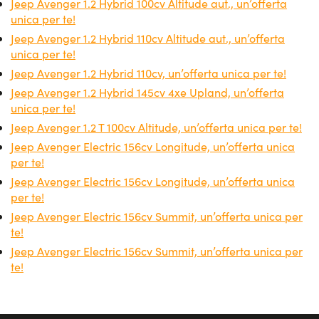
Jeep Avenger 1.2 Hybrid 100cv Altitude aut., un’offerta
termine senza anticipo, così da iniziare subito a guidare
unica per te!
senza pensieri. Non a caso sono già moltissimi i privati e
Jeep Avenger 1.2 Hybrid 110cv Altitude aut., un’offerta
le aziende che hanno deciso di scegliere proprio questa
unica per te!
formula per risolvere i propri problemi di mobilità.
Jeep Avenger 1.2 Hybrid 110cv, un’offerta unica per te!
Jeep Avenger 1.2 Hybrid 145cv 4xe Upland, un’offerta
unica per te!
Jeep Avenger 1.2 T 100cv Altitude, un’offerta unica per te!
Jeep Avenger Electric 156cv Longitude, un’offerta unica
per te!
Jeep Avenger Electric 156cv Longitude, un’offerta unica
per te!
Jeep Avenger Electric 156cv Summit, un’offerta unica per
te!
Jeep Avenger Electric 156cv Summit, un’offerta unica per
te!