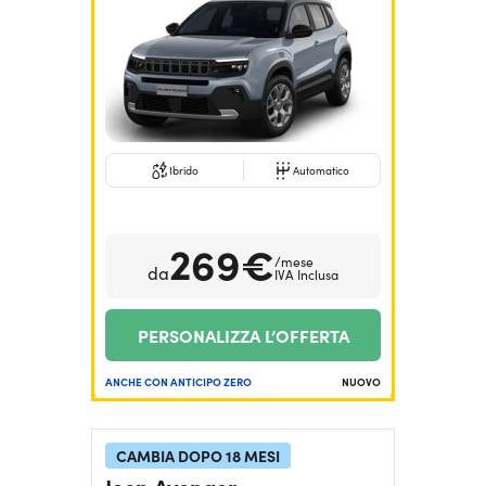
Serve assistenza?
800595799
Ibrido
Automatico
269€
/mese
da
IVA Inclusa
PERSONALIZZA L’OFFERTA
ANCHE CON ANTICIPO ZERO
NUOVO
CAMBIA DOPO 18 MESI