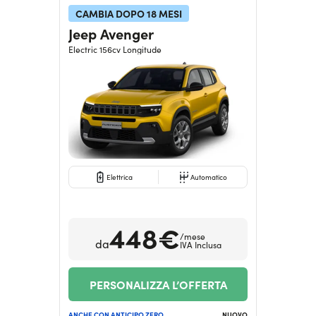
CAMBIA DOPO 18 MESI
Jeep Avenger
Electric 156cv Longitude
Elettrica
Automatico
448€
/mese
da
IVA Inclusa
PERSONALIZZA L’OFFERTA
ANCHE CON ANTICIPO ZERO
NUOVO