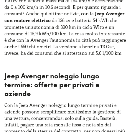
100 cv con velocità massima di 184 km/h e accelerazione
da 0 a 100 km/h in 10,6 secondi. E per quanto riguarda i
consumi? Anche qui ottime notizie, con la
Jeep Avenger
con motore elettrico
da 156 cv e batteria 54 kWh che
promette un’autonomia di 390 km in ciclo Wltp e un
consumo di 15,9 kWh/100 km. La cosa molto interessante
è che con la Avenger l’autonomia in città può raggiungere
anche i 550 chilometri. La versione a benzina T3 Gse,
invece, ha dei consumi che si attestano sui 5,6 l/100 km.
Jeep Avenger noleggio lungo
termine: offerte per privati e
aziende
Con la Jeep Avenger noleggio lungo termine privati e
aziende possono semplificare moltissimo la gestione di
una vettura, concentrandosi solo sulla guida. Basterà,
infatti, pagare una rata mensile fissa e nota sin dal
momento della stesura del contratto, per non doversi più