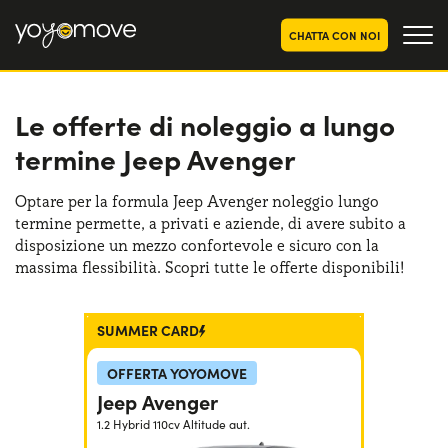
CHATTA CON NOI
Le offerte di noleggio a lungo
OFFERTE NOLEGGIO
LUNGO TERMINE
termine Jeep Avenger
Privati
OFFERTE NOLEGGIO
AUTO USATE
Aziende e P.IVA
Optare per la formula Jeep Avenger noleggio lungo
termine permette, a privati e aziende, di avere subito a
CHI SIAMO
disposizione un mezzo confortevole e sicuro con la
La nostra storia
massima flessibilità. Scopri tutte le offerte disponibili!
COME FUNZIONA
Lavora con noi
PERCHÉ CONVIENE
SUMMER CARD
OFFERTA YOYOMOVE
SCEGLI UN PAESE
Jeep Avenger
1.2 Hybrid 110cv Altitude aut.