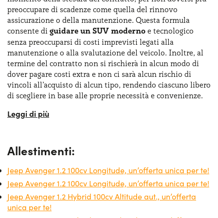
preoccupare di scadenze come quella del rinnovo
assicurazione o della manutenzione. Questa formula
consente di
guidare un SUV moderno
e tecnologico
senza preoccuparsi di costi imprevisti legati alla
manutenzione o alla svalutazione del veicolo. Inoltre, al
termine del contratto non si rischierà in alcun modo di
dover pagare costi extra e non ci sarà alcun rischio di
vincoli all’acquisto di alcun tipo, rendendo ciascuno libero
di scegliere in base alle proprie necessità e convenienze.
Per i privati, il noleggio lungo termine Jeep Avenger è
ideale per chi desidera un veicolo nuovo e performante
senza impegnarsi nell’acquisto. Per le aziende, invece,
Allestimenti:
questa soluzione offre vantaggi fiscali e un parco auto
sempre aggiornato.
La formula Jeep Avenger noleggio
Jeep Avenger 1.2 100cv Longitude, un’offerta unica per te!
lungo termine
permette di scegliere esclusivamente tra
quelle offerte che sono convenienti dal punto di vista
Jeep Avenger 1.2 100cv Longitude, un’offerta unica per te!
della durata e del chilometraggio. E per chi non ha voglia
Jeep Avenger 1.2 Hybrid 100cv Altitude aut., un’offerta
di investire subito grosse cifre, esiste anche la possibilità
unica per te!
di scegliere la formula Jeep Avenger noleggio lungo