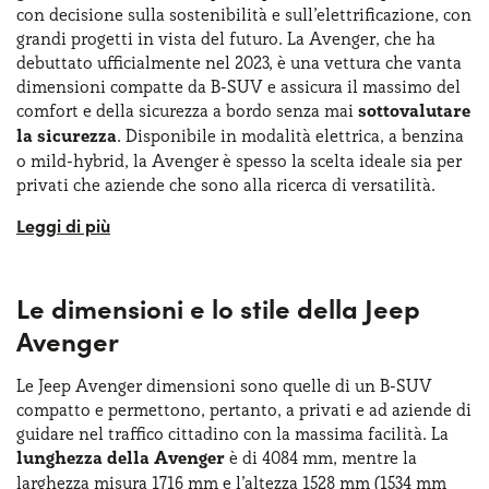
con decisione sulla sostenibilità e sull’elettrificazione, con
grandi progetti in vista del futuro. La Avenger, che ha
debuttato ufficialmente nel 2023, è una vettura che vanta
dimensioni compatte da B-SUV e assicura il massimo del
comfort e della sicurezza a bordo senza mai
sottovalutare
la sicurezza
. Disponibile in modalità elettrica, a benzina
o mild-hybrid, la Avenger è spesso la scelta ideale sia per
privati che aziende che sono alla ricerca di versatilità.
La Jeep Avenger rappresenta un’autentica svolta per il
marchio e ha segnato il suo ingresso nel segmento dei
SUV compatti completamente elettrici. Progettata
Le dimensioni e lo stile della Jeep
soprattutto per il mercato europeo, la Avenger unisce uno
stile unico a una vocazione moderna, dimostrando un
Avenger
grande impegno nei confronti di sostenibilità ed
elettrificazione. Si tratta di un
veicolo versatile e
Le Jeep Avenger dimensioni sono quelle di un B-SUV
innovativo
, perfetto per viaggiare in città senza problemi
compatto e permettono, pertanto, a privati e ad aziende di
e in percorsi extraurbani grazie a una
configurazione
guidare nel traffico cittadino con la massima facilità. La
tecnologica
sempre all’avanguardia. La Jeep Avenger si
lunghezza della Avenger
è di 4084 mm, mentre la
posiziona, nel listino Jeep, subito sotto la Renegade come
larghezza misura 1716 mm e l’altezza 1528 mm (1534 mm