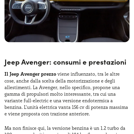
dimensioni compatte,
l’abitacolo è ben organizzato
,
offrendo un eccellente spazio per i passeggeri sia anteriori
che posteriori. Tra gli accessori disponibili si trovano il
climatizzatore automatico, il sistema di ricarica wireless
per smartphone, sedili anteriori riscaldabili e un
sofisticato sistema di assistenza alla guida con Adaptive
Cruise Control e frenata automatica d’emergenza.
Jeep Avenger: consumi e prestazioni
Il Jeep Avenger prezzo
viene influenzato, tra le altre
cose, anche dalla scelta della motorizzazione e degli
allestimenti. La Avenger, nello specifico, propone una
gamma di propulsori molto interessante, tra cui una
variante full-electric e una versione endotermica a
benzina. L’unità elettrica vanta 156 cv di potenza massima
e viene proposta con trazione anteriore.
Ma non finisce qui, la versione benzina è un 1.2 turbo da