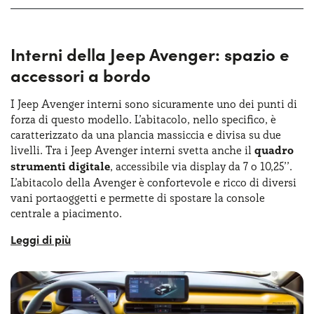
Interni della Jeep Avenger: spazio e
accessori a bordo
I Jeep Avenger interni sono sicuramente uno dei punti di
forza di questo modello. L’abitacolo, nello specifico, è
caratterizzato da una plancia massiccia e divisa su due
livelli. Tra i Jeep Avenger interni svetta anche il
quadro
strumenti digitale
, accessibile via display da 7 o 10,25’’.
L’abitacolo della Avenger è confortevole e ricco di diversi
vani portaoggetti e permette di spostare la console
centrale a piacimento.
Gli interni di questo modello sono ricchi di dettagli
prestigiosi, si va dai sedili in pelle e tessuto regolabili fino
alla funzione massaggio, tutto per migliorare il comfort a
bordo.
Gli interni della Jeep Avenger
sono un mix di
modernità, comfort e funzionalità. Nonostante le