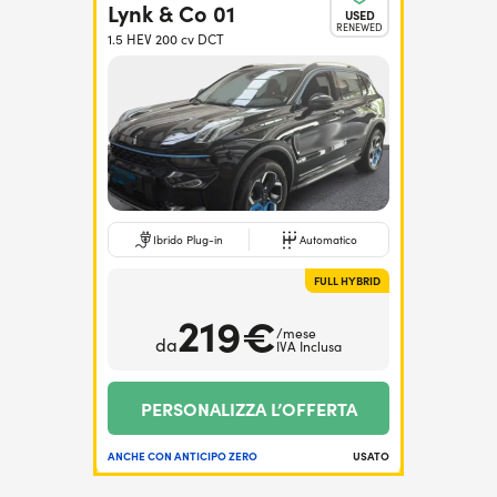
Lynk & Co 01
USED
RENEWED
1.5 HEV 200 cv DCT
Ibrido Plug-in
Automatico
FULL HYBRID
219€
/mese
da
IVA Inclusa
PERSONALIZZA L’OFFERTA
ANCHE CON ANTICIPO ZERO
USATO