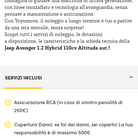
Immagina di guidare una macchina
di ultima
generazione,
con linee mozzafiato
e tecnologia
all'avanguardia, senza
pensare
a manutenzione
e assicurazione
.
Con Yoyomove,
il noleggio
a lungo
termine
è tuo
a partire
da una rata
mensile, senza sorprese!
Scopri tutti
i servizi
di noleggio
,
le dotazioni
a disposizione
,
le caratteristiche
e la scheda
tecnica della
Jeep Avenger 1.2 Hybrid 110cv Altitude aut.!
SERVIZI INCLUSI
Assicurazione RCA (in caso di sinistro penalità di
250€)
Copertura Danni: se fai dei danni, sei coperto! La tua
responsabilità è di massimo 500€