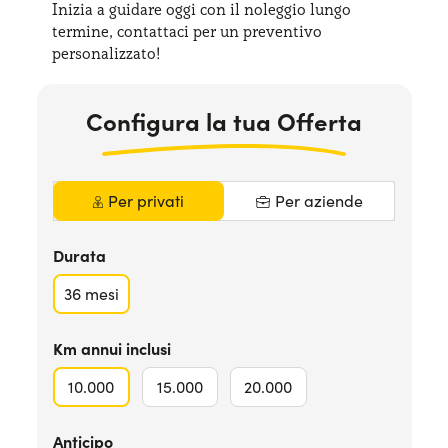
Inizia a guidare oggi con il noleggio lungo
Serve assistenza?
800595799
termine, contattaci per
un preventivo
personalizzato!
Configura la tua Offerta
Per privati
Per aziende
Durata
36
mesi
Km annui inclusi
10.000
15.000
20.000
Anticipo