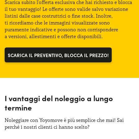
Scarica subito l'offerta esclusiva che hai richiesto
e blocca
Bagagliaio (min):
380 lt
il tuo vantaggio!
Le offerte
sono valide salvo variazione
Sensori di parcheggio posteriori
listini dalle case costruttrici
o fine
stock. Inoltre,
ti ricordiamo
che
le immagini
visualizzate sono
Sensori pioggia
puramente indicative
e possono
non corrispondere
a versioni
, allestimenti
e offerte
disponibili.
Sistema di avviso e mantenimento della corsia
SCARICA IL PREVENTIVO, BLOCCA IL PREZZO!
Sistema di frenata d'emergenza attiva
Telecamera posteriore di parcheggio
I vantaggi del noleggio a lungo
termine
Noleggiare con Yoyomove è più semplice che mai! Sai
perché i nostri clienti ci hanno scelto?