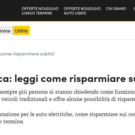
OFFERTE NOLEGGIO
OFFERTE NOLEGGIO
CHI SIAMO
LUNGO TERMINE
AUTO USATE
Privati
La nostra sto
rmine
Utilità
Aziende e P.IVA
Lavora con n
i come risparmiare subito!
ca: leggi come risparmiare s
 sempre più persone si stanno chiedendo come funziona l
 veicoli tradizionali e offre alcune possibilità di rispar
urazione per le auto elettriche, come risparmiare sui cos
o termine.