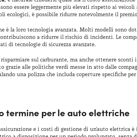
sono essere leggermente più elevati rispetto ai veicoli
coli ecologici, è possibile ridurre notevolmente il premio
he è la loro tecnologia avanzata. Molti modelli sono dot
 contribuiscono a ridurre il rischio di incidenti. Le co
tati di tecnologie di sicurezza avanzate.
 risparmiare sul carburante, ma anche ottenere sconti in
to grazie alle politiche verdi messe in atto dalle compa
pulando una polizza che includa coperture specifiche per 
o termine per le auto elettriche
ssicurazione e i costi di gestione di un'auto elettrica è 
rico a disposizione per un periodo prolungato, senza do