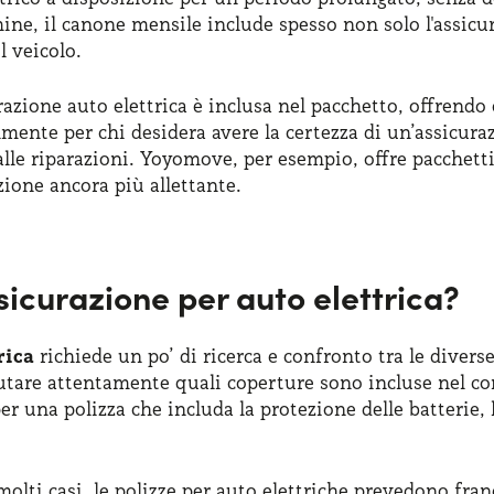
rmine, il canone mensile include spesso non solo l'assi
l veicolo.
razione auto elettrica è inclusa nel pacchetto, offrendo 
mente per chi desidera avere la certezza di un’assicur
lle riparazioni. Yoyomove, per esempio, offre pacchetti 
zione ancora più allettante.
sicurazione per auto elettrica?
rica
richiede un po’ di ricerca e confronto tra le divers
utare attentamente quali coperture sono incluse nel cont
per una polizza che includa la protezione delle batterie,
molti casi, le polizze per auto elettriche prevedono fran