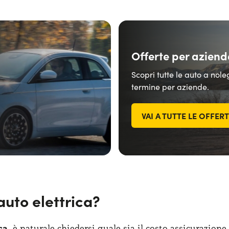
Offerte per aziend
Scopri tutte le auto a nol
termine per aziende.
VAI A TUTTE LE OFFER
auto elettrica?
ca
, è naturale chiedersi quale sia il costo assicurazione 