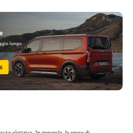
e
eggio lungo
TE
auto elettrica. In generale, le spese di