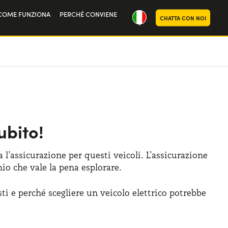
COME FUNZIONA
PERCHÉ CONVIENE
CHATTA CON NOI
ria
oi
ubito!
’assicurazione per questi veicoli. L’assicurazione
mio che vale la pena esplorare.
ti e perché scegliere un veicolo elettrico potrebbe