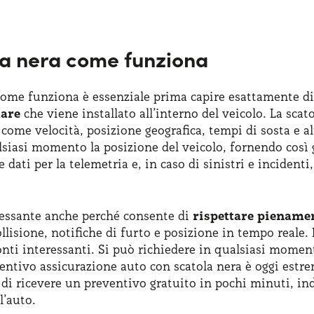
la nera come funziona
come funziona è essenziale prima capire esattamente di 
tare
che viene installato all’interno del veicolo. La scat
come velocità, posizione geografica, tempi di sosta e alt
alsiasi momento la posizione del veicolo, fornendo così g
 dati per la telemetria e, in caso di sinistri e inciden
eressante anche perché consente di
rispettare pienamen
isione, notifiche di furto e posizione in tempo reale. L
onti interessanti. Si può richiedere in qualsiasi momen
ventivo assicurazione auto con scatola nera è oggi estr
 ricevere un preventivo gratuito in pochi minuti, indica
l’auto.