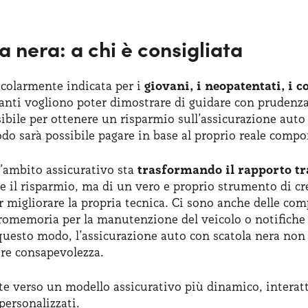
 nera: a chi è consigliata
ticolarmente indicata per i
giovani, i neopatentati, i c
nti vogliono poter dimostrare di guidare con prudenza e
sibile per ottenere un risparmio sull’assicurazione auto
odo sarà possibile pagare in base al proprio reale comp
ll’ambito assicurativo sta
trasformando il rapporto tr
il risparmio, ma di un vero e proprio strumento di cres
er migliorare la propria tecnica. Ci sono anche delle c
promemoria per la manutenzione del veicolo o notifiche 
questo modo, l’assicurazione auto con scatola nera non
ore consapevolezza.
e verso un modello assicurativo più dinamico, interatt
personalizzati.