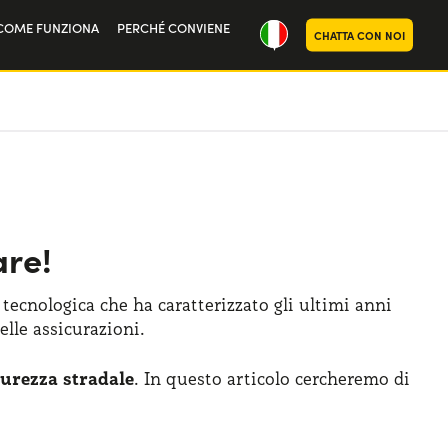
COME FUNZIONA
PERCHÉ CONVIENE
CHATTA CON NOI
ria
oi
are!
tecnologica che ha caratterizzato gli ultimi anni
lle assicurazioni.
curezza stradale
. In questo articolo cercheremo di