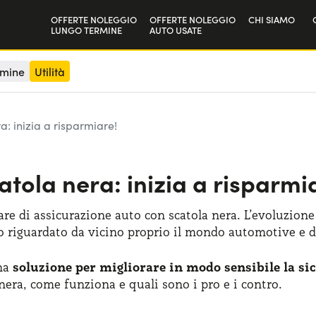
OFFERTE NOLEGGIO
OFFERTE NOLEGGIO
CHI SIAMO
LUNGO TERMINE
AUTO USATE
Privati
La nostra sto
rmine
Utilità
Aziende e P.IVA
Lavora con n
a: inizia a risparmiare!
tola nera: inizia a risparmi
re di assicurazione auto con scatola nera. L’evoluzione 
 riguardato da vicino proprio il mondo automotive e de
una
soluzione per migliorare in modo sensibile la si
 nera, come funziona e quali sono i pro e i contro.