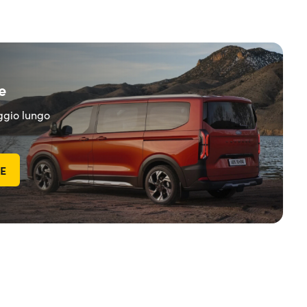
e
eggio lungo
TE