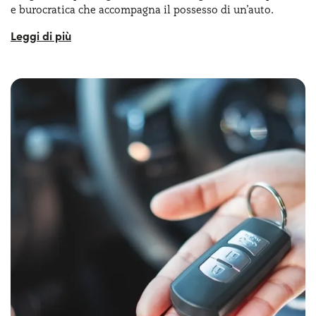
e burocratica che accompagna il possesso di un’auto​.
Serve assistenza?
800595799
Chi fosse davvero interessato a questa formula vorrebbe
anche sapere come risparmiare su noleggio auto senza per
questo dover rinunciare a trasparenza o sicurezza in alcun
modo. Per prima cosa, prima di affrontare nel dettaglio il
come risparmiare noleggio auto mensile
, è opportuno
specificare che stiamo parlando di noleggio a lungo
termine e non di un noleggio quotidiano o settimanale.
Con questa formula sarebbe inesatto parlare del come
risparmiare su noleggio auto limitandoci a pensare a uno
sconto una tantum. In realtà, chi vuole davvero
risparmiare, deve ragionare su diversi aspetti come
equilibrio tra canone mensile, anticipo, durata, chilometri
inclusi e servizi presenti nel contratto. Per capire con il
noleggio auto come risparmiare, inoltre, bisognerà
prendere in considerazione anche i
possibili costi di
fine rapporto
. Capire come risparmiare su noleggio auto
riguarda ormai un numero di persone in continua crescita.