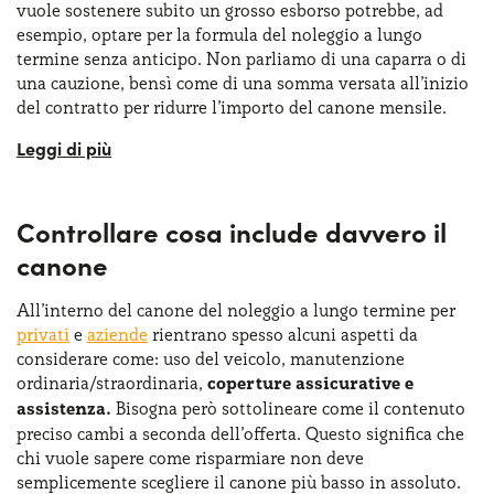
vuole sostenere subito un grosso esborso potrebbe, ad
esempio, optare per la formula del noleggio a lungo
termine senza anticipo. Non parliamo di una caparra o di
una cauzione, bensì come di una somma versata all’inizio
del contratto per ridurre l’importo del canone mensile.
Insomma, l’anticipo non crea in automatico un vantaggio
economico assoluto, ​ ​cambia il modo in cui si distribuisce
la spesa nel tempo. La scelta di una formula piuttosto che
Controllare cosa include davvero il
un’altra dipende chiaramente dalla tipologia di cliente.
Per alcuni l’anticipo potrebbe aver senso in quanto
canone
permetterebbe di
abbassare il canone
e di alleggerire
l’uscita mensile. Altre tipologie di cliente, invece,
All’interno del canone del noleggio a lungo termine per
potrebbero preferire conservarsi liquidità e scegliere
privati
e
aziende
rientrano spesso alcuni aspetti da
formule senza anticipo, accettando un canone più alto.
considerare come: uso del veicolo, manutenzione
Per fare la scelta giusta occorre fare un calcolo risparmio
ordinaria/straordinaria,
coperture assicurative e
noleggio auto sul costo complessivo del periodo.
assistenza.
Bisogna però sottolineare come il contenuto
preciso cambi a seconda dell’offerta. Questo significa che
chi vuole sapere come risparmiare non deve
semplicemente scegliere il canone più basso in assoluto.