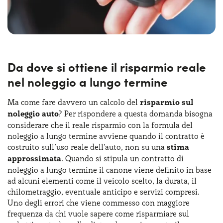
Basti pensare che, secondo un rapporto UNRAE, nel 2025
in Italia il noleggio a lungo termine di auto e fuoristrada
ha raggiunto 1.101.630 contratti, con una crescita del 16,1%
sull’anno precedente.
Da dove si ottiene il risparmio reale
nel noleggio a lungo termine
Ma come fare davvero un calcolo​​ del​​
risparmio ​sul ​
noleggio auto
? Per rispondere a questa domanda bisogna
considerare che il reale risparmio con la formula del
noleggio a lungo termine avviene quando il contratto è
costruito sull’uso reale dell’auto, non su una
stima
approssimata
. Quando si stipula un contratto di
noleggio a lungo termine il canone viene definito in base
ad alcuni elementi come il veicolo scelto, la durata, il
chilometraggio, eventuale anticipo e servizi compresi.
Uno degli errori che viene commesso con maggiore
frequenza da chi vuole sapere come risparmiare sul