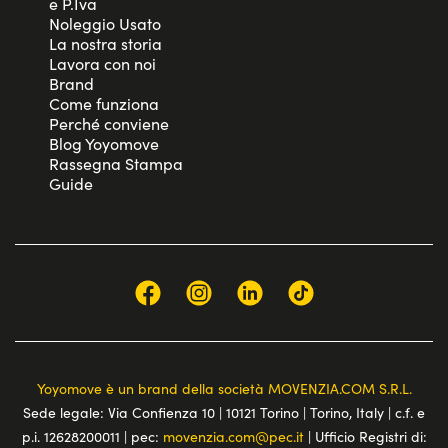
e P.Iva
Noleggio Usato
La nostra storia
Lavora con noi
Brand
Come funziona
Perché conviene
Blog Yoyomove
Rassegna Stampa
Guide
Yoyomove è un brand della società MOVENZIA.COM S.R.L.
Sede legale: Via Confienza 10 | 10121 Torino | Torino, Italy | c.f. e
p.i. 12628200011 | pec:
movenzia.com@pec.it
| Ufficio Registri di: