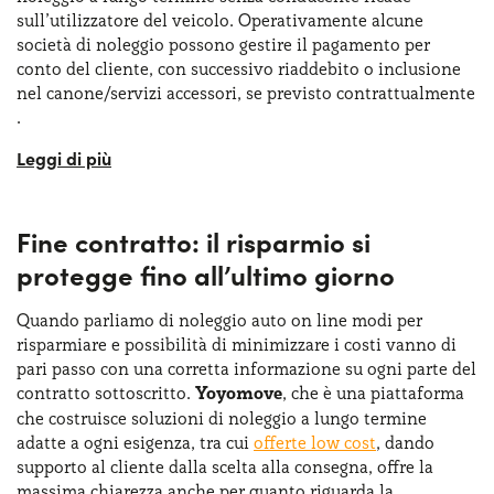
sull’utilizzatore del veicolo. ​Operativamente ​​alcune
società di noleggio possono gestire il pagamento per
conto del cliente, con successivo riaddebito o inclusione
nel canone/servizi accessori, se previsto contrattualmente​
.​
Questo significa che la gestione del bollo potrebbe seguire
dei meccanismi diversi in base al
contratto e al provider
scelto
. Attenzione quindi a non dare mai per scontato il
Fine contratto: il risparmio si
pagamento del bollo incluso nel canone senza leggerlo
nero su bianco. Chi vuole sapere come risparmiare su
protegge fino all’ultimo giorno
noleggio auto deve tenerne conto per evitare brutte
sorprese relative a pagamenti inattesi.
Quando parliamo di noleggio auto on line modi per
risparmiare e possibilità di minimizzare i costi vanno di
pari passo con una corretta informazione su ogni parte del
contratto sottoscritto.
Yoyomove
, che è una piattaforma
che costruisce soluzioni di noleggio a lungo termine
adatte a ogni esigenza, tra cui
offerte low cost
, dando
supporto al cliente dalla scelta alla consegna, offre la
massima chiarezza anche per quanto riguarda la