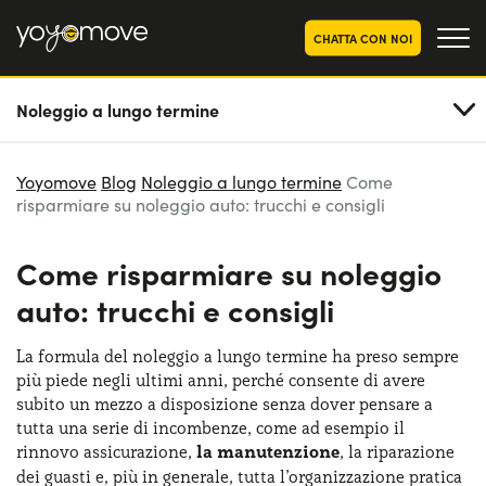
CHATTA CON NOI
Noleggio a lungo termine
OFFERTE NOLEGGIO
LUNGO TERMINE
Privati
OFFERTE NOLEGGIO
Yoyomove
Blog
Noleggio a lungo termine
Come
AUTO USATE
risparmiare su noleggio auto: trucchi e consigli
Aziende e P.IVA
CHI SIAMO
Come risparmiare su noleggio
La nostra storia
COME FUNZIONA
auto: trucchi e consigli
Lavora con noi
PERCHÉ CONVIENE
La formula del noleggio a lungo termine ha preso sempre
più piede negli ultimi anni, ​​perché consente di avere
subito un mezzo a disposizione senza dover pensare a
SCEGLI UN PAESE
tutta una serie di incombenze, come ad esempio il
rinnovo assicurazione​,
la manutenzion​e
, la riparazione
dei guasti​ e, più in generale, tutta l’organizzazione pratica