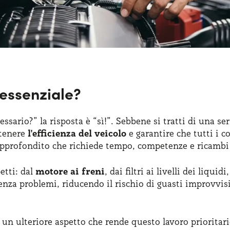
 essenziale?
ssario?” la risposta è “sì!”. Sebbene si tratti di una se
ntenere
l'efficienza del veicolo
e garantire che tutti i 
approfondito che richiede tempo, competenze e ricambi 
etti: dal
motore ai freni
, dai filtri ai livelli dei liqui
enza problemi, riducendo il rischio di guasti improvvi
 un ulteriore aspetto che rende questo lavoro prioritario