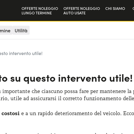
OFFERTE NOLEGGIO
OFFERTE NOLEGGIO
CHI SIAMO
LUNGO TERMINE
AUTO USATE
Privati
La nostra sto
rmine
Utilità
Aziende e P.IVA
Lavora con n
sto intervento utile!
to su questo intervento utile!
iù importante che ciascuno possa fare per mantenere la
io, utile ad assicurarsi il corretto funzionamento delle
 costosi
e a un rapido deterioramento del veicolo. Ecc