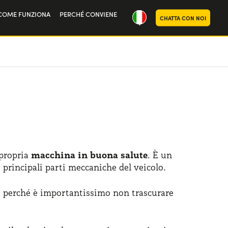
COME FUNZIONA
PERCHÉ CONVIENE
CHATTA CON NOI
ria
oi
 propria
macchina in buona salute
. È un
 principali parti meccaniche del veicolo.
o perché è importantissimo non trascurare