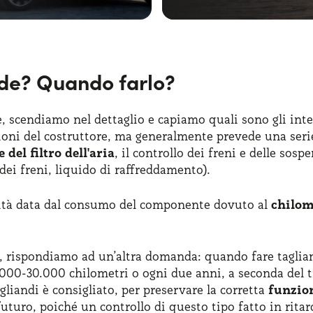
de? Quando farlo?
scendiamo nel dettaglio e capiamo quali sono gli inter
oni del costruttore, ma generalmente prevede una serie 
 del filtro dell'aria
, il controllo dei freni e delle sos
do dei freni, liquido di raffreddamento).
ssità data dal consumo del componente dovuto al
chilom
 rispondiamo ad un’altra domanda: quando fare tagliando
000-30.000 chilometri o ogni due anni, a seconda del tip
liandi è consigliato, per preservare la corretta
funzion
futuro, poiché un controllo di questo tipo fatto in rita