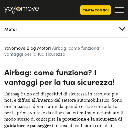
CHATTA CON NOI
Motori
OFFERTE NOLEGGIO
LUNGO TERMINE
Privati
OFFERTE NOLEGGIO
Yoyomove
Blog
Motori
Airbag: come funziona? I
AUTO USATE
vantaggi per la tua sicurezza!
Aziende e P.IVA
CHI SIAMO
Airbag: come funziona? I
La nostra storia
COME FUNZIONA
vantaggi per la tua sicurezza!
Lavora con noi
PERCHÉ CONVIENE
L’airbag è uno dei dispositivi di sicurezza in assoluto più
noti e diffusi all’interno del settore automobilistico. Sono
ormai passati diversi anni da quando è stato introdotto
SCEGLI UN PAESE
per la prima volta, e da allora ha letteralmente cambiato il
modo stesso di concepire
la protezione e la sicurezza di
guidatore e passeggeri
in caso di collisioni con altri