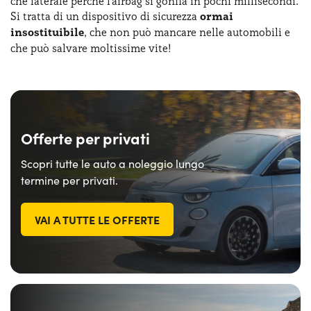
che laterale perché l'airbag si gonfia in pochi millisecondi.
Si tratta di un dispositivo di sicurezza
ormai
insostituibile
, che non può mancare nelle automobili e
che può salvare moltissime vite!
Offerte per privati
Scopri tutte le auto a noleggio lungo
termine per privati.
VAI A TUTTE LE OFFERTE