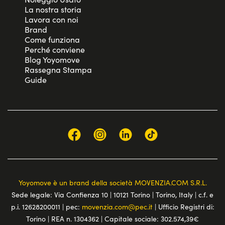
La nostra storia
Lavora con noi
Brand
Come funziona
Perché conviene
Blog Yoyomove
Rassegna Stampa
Guide
Yoyomove è un brand della società MOVENZIA.COM S.R.L.
Sede legale: Via Confienza 10 | 10121 Torino | Torino, Italy | c.f. e
p.i. 12628200011 | pec:
movenzia.com@pec.it
| Ufficio Registri di:
Torino | REA n. 1304362 | Capitale sociale: 302.574,39€