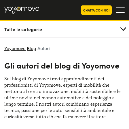
CHATTA CON NOI
Tutte le categorie
OFFERTE NOLEGGIO
LUNGO TERMINE
Privati
OFFERTE NOLEGGIO
Yoyomove
Blog
Autori
AUTO USATE
Aziende e P.IVA
Gli autori del blog di Yoyomove
CHI SIAMO
La nostra storia
COME FUNZIONA
Sul blog di Yoyomove trovi approfondimenti dei
professionisti di Yoyomove, esperti di mobilità che
Lavora con noi
PERCHÉ CONVIENE
mettono al centro innovazione, mobilità sostenibile e le
ultime novità nel mondo automotive e del noleggio a
lungo termine. I nostri autori combinano esperienza
tecnica, passione per le auto, sensibilità ambientale e
SCEGLI UN PAESE
curiosità verso tutto ciò che fa muovere il settore.