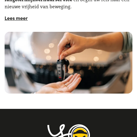
nieuwe vrijheid van beweging.
Onze filosofie is om het leaseproces zo eenvoudig en
transparant mogelijk te maken. Met Yoyomove heb je de
mogelijkheid om je
leasecontract rechtstreeks online
te configureren, in slechts enkele eenvoudige stappen, en
kun je zelfstandig kiezen uit alle private lease autos die
beschikbaar zijn. Bovendien staat onze klantenservice
altijd klaar om al je vragen te beantwoorden, waarbij we je
duidelijkheid en constante ondersteuning garanderen
over alle zaken met betrekking tot langetermijnleasing
voor particulieren.
Bij het beoordelen van de opties voor langetermijnleasing
voor particulieren is het belangrijk om verschillende
sleutelfactoren in overweging te nemen. Deze omvatten
het beschikbare
maandbudget
, het gewenste
type
voertuig
en de
individuele mobiliteitsbehoeften
. Veel
klanten vragen zich daarbij af: kan ik een auto leasen als
particulier zonder verborgen kosten? Dankzij de duidelijke