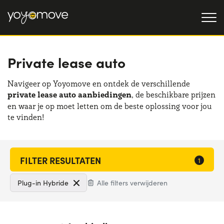
Private lease auto
AUTO LEASE
AANBIEDINGEN
Navigeer op Yoyomove en ontdek de verschillende
Particulieren
OCCASIONLEASE
private lease auto aanbiedingen
, de beschikbare prijzen
AANBIEDINGEN
en waar je op moet letten om de beste oplossing voor jou
Bedrijven en zzp'ers
te vinden!
OVER ONS
Onze geschiedenis
HOE HET WERKT
Werken bij ons
WAAROM LEASEN
Plug-in Hybride
Alle filters verwijderen
KIES EEN LAND