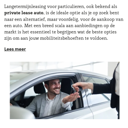
Langetermijnleasing voor particulieren, ook bekend als
private lease auto
, is de ideale optie als je op zoek bent
naar een alternatief, maar voordelig, voor de aankoop van
een auto. Met een breed scala aan aanbiedingen op de
markt is het essentieel te begrijpen wat de beste opties
zijn om aan jouw mobiliteitsbehoeften te voldoen.
Bezoek Yoyomove en ontdek de verschillende
aanbiedingen voor langetermijnleasing voor
particulieren, de beschikbare prijzen en welke factoren je
moet overwegen bij het kiezen van de beste oplossing
voor jou. Wanneer het gaat om langetermijnleasing van
elektrische auto’s, kunnen particulieren en bedrijven met
Yoyomove gemakkelijk het ideale voertuig vinden. Een
private lease elektrische auto geeft je bovendien de
zekerheid van gegarandeerde levertijden en
kwaliteitsvolle klantenondersteuning!
De
autoleasen-formule voor particulieren
is net zo
eenvoudig als voordelig, juist dankzij de flexibiliteit: een