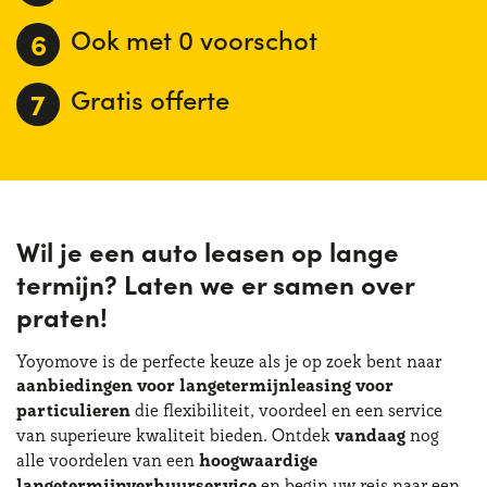
juist omdat Yoyomove de beste promoties op de markt
Ook met 0 voorschot
verzamelt en ze aanbiedt op één enkel portaal. En als je
niet meteen een grote uitgave wilt doen, kun je altijd
kiezen voor auto leasen prive goedkoop, of voor private
Gratis offerte
lease auto zonder voorschot!
Wil je een auto leasen op lange
termijn? Laten we er samen over
praten!
Yoyomove is de perfecte keuze als je op zoek bent naar
aanbiedingen voor langetermijnleasing voor
particulieren
die flexibiliteit, voordeel en een service
van superieure kwaliteit bieden. Ontdek
vandaag
nog
alle voordelen van een
hoogwaardige
langetermijnverhuurservice
en begin uw reis naar een