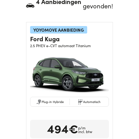
4 Aanbiedingen
gevonden!
Hulp nodig?
+31634732815
YOYOMOVE AANBIEDING
Ford Kuga
2.5 PHEV e-CVT automaat Titanium
Plug-in Hybride
Automatisch
494€
p/m
incl. btw