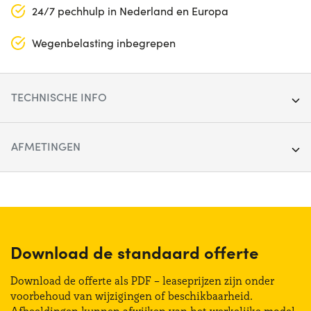
24/7 pechhulp in Nederland en Europa
Wegenbelasting inbegrepen
TECHNISCHE INFO
Segment:
Sedan & SW
AFMETINGEN
Deuren:
5
Lengte:
472 cm
Brandstoftype:
Elektrisch
Breedte:
185 cm
Transmissie:
Automatisch
Hoogte:
144 cm
Download de standaard offerte
Aandrijving:
Achterkant
Bagagliaio (max):
1200 lt
Download de offerte als PDF – leaseprijzen zijn onder
Zitplaatsen:
5
voorbehoud van wijzigingen of beschikbaarheid.