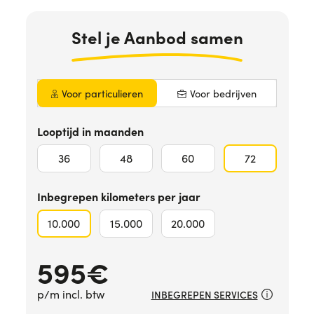
Hulp nodig?
+31634732815
Stel
je Aanbod
samen
Voor particulieren
Voor bedrijven
Looptijd in maanden
36
48
60
72
Inbegrepen kilometers per jaar
10.000
15.000
20.000
595
€
p/m incl. btw
INBEGREPEN SERVICES