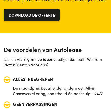
Afbeeldingen kunnen afwijken van het werkelijke model.
Bagagliaio (min):
510 lt
Vermogen:
283 CV
DOWNLOAD DE OFFERTE
De voordelen van Autolease
Leasen via Yoyomove is eenvoudiger dan ooit! Waarom
kiezen klanten voor ons?
ALLES INBEGREPEN
De maandprijs bevat onder andere een All-in
Cascoverzekering, onderhoud én pechhulp – 24/7
GEEN VERRASSINGEN