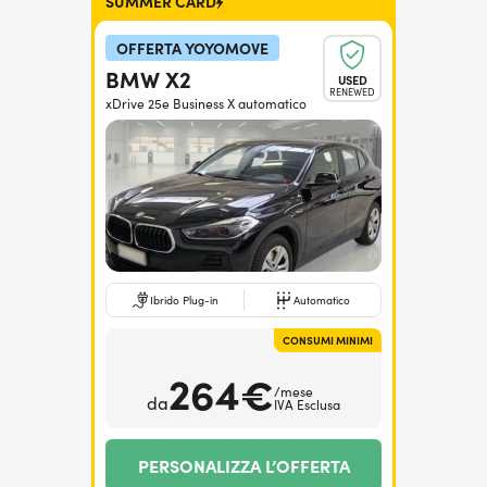
SUMMER CARD
OFFERTA YOYOMOVE
BMW X2
USED
RENEWED
xDrive 25e Business X automatico
Ibrido Plug-in
Automatico
CONSUMI MINIMI
264€
/mese
da
IVA Esclusa
PERSONALIZZA L’OFFERTA