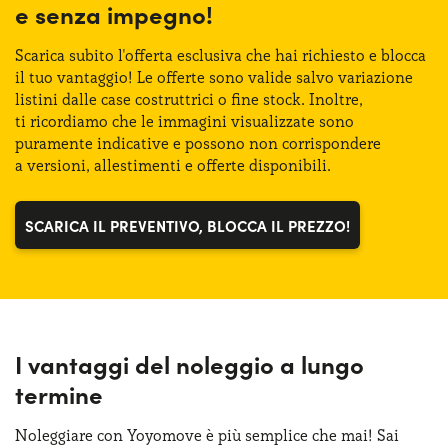
e senza
impegno!
Potenza:
Bagagliaio (max):
163 CV
1319 lt
Keyless entry
Scarica subito l'offerta esclusiva che hai richiesto
e blocca
Bagagliaio (min):
443 lt
il tuo vantaggio!
Le offerte
sono valide salvo variazione
Sensori di parcheggio posteriori
listini dalle case costruttrici
o fine
stock. Inoltre,
ti ricordiamo
che
le immagini
visualizzate sono
Sistema di avviso e mantenimento della corsia
puramente indicative
e possono
non corrispondere
a versioni
, allestimenti
e offerte
disponibili.
Sistema di frenata d'emergenza attiva
SCARICA IL PREVENTIVO, BLOCCA IL PREZZO!
Telecamera posteriore di parcheggio
I vantaggi del noleggio a lungo
termine
Noleggiare con Yoyomove è più semplice che mai! Sai