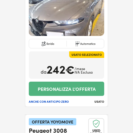
Ibrido
Automatico
USATO SELEZIONATO
242€
/mese
da
IVA Esclusa
PERSONALIZZA L’OFFERTA
ANCHE CON ANTICIPO ZERO
USATO
OFFERTA YOYOMOVE
Peugeot 3008
USED