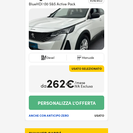
RENEWED
BlueHDI 130 S&S Active Pack
Diesel
Manuale
USATO SELEZIONATO
262€
/mese
da
IVA Esclusa
PERSONALIZZA L’OFFERTA
ANCHE CON ANTICIPO ZERO
USATO