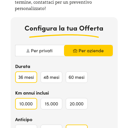
termine, contattaci per
un preventivo
Serve assistenza?
800595799
personalizzato!
Configura la tua Offerta
Per privati
Per aziende
Durata
36
mesi
48
mesi
60
mesi
Km annui inclusi
10.000
15.000
20.000
Anticipo