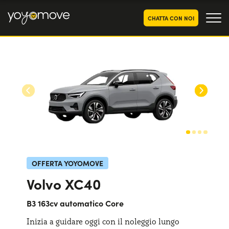
CHATTA CON NOI
OFFERTE NOLEGGIO
LUNGO TERMINE
Privati
OFFERTE NOLEGGIO
AUTO USATE
Aziende e P.IVA
CHI SIAMO
La nostra storia
COME FUNZIONA
Lavora con noi
PERCHÉ CONVIENE
OFFERTA YOYOMOVE
Volvo XC40
SCEGLI UN PAESE
B3 163cv automatico Core
Inizia a guidare oggi con il noleggio lungo