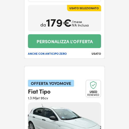
USATO SELEZIONATO
179€
/mese
da
IVA Inclusa
PERSONALIZZA L’OFFERTA
ANCHE CON ANTICIPO ZERO
USATO
OFFERTA YOYOMOVE
Fiat Tipo
USED
RENEWED
1.3 MJet 95cv