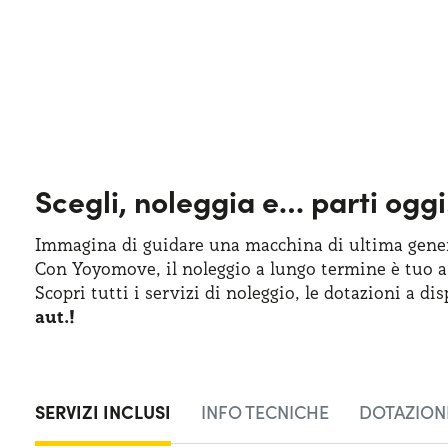
Scegli, noleggia e…
parti oggi
Immagina di guidare una macchina
di ultima
gener
Con Yoyomove,
il noleggio
a lungo
termine
è tuo
a
Scopri tutti
i servizi
di noleggio
,
le dotazioni
a dis
aut.!
SERVIZI INCLUSI
INFO TECNICHE
DOTAZIONI