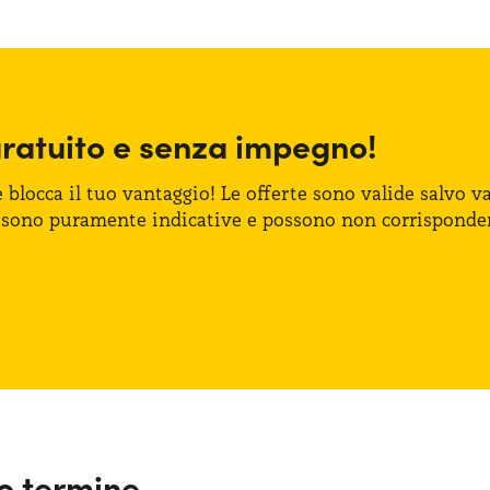
gratuito
e senza
impegno!
e blocca
il tuo vantaggio!
Le offerte
sono valide salvo var
 sono puramente indicative
e possono
non corrisponde
go termine