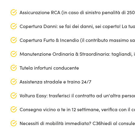
Assicurazione RCA (in caso di sinistro penalità di 25
Copertura Danni: se fai dei danni, sei coperto! La t
Copertura Furto & Incendio (il contributo massimo sa
Manutenzione Ordinaria & Straordinaria: tagliandi, 
Tutela infortuni conducente
Assistenza stradale e traino 24/7
Voltura Easy: trasferisci il contratto ad un'altra per
Consegna vicino a te in 12 settimane, verifica con il c
Necessiti di mobilità immediata? C36hiedi al consul
Segmento: Berline/SW/Coupé
Apple Car Play & Android Auto
Lunghezza: 428 cm