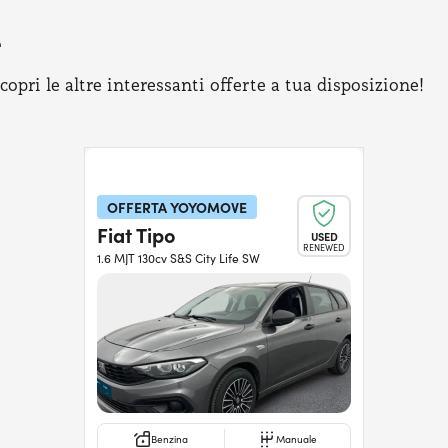
e
pri le altre interessanti offerte a tua disposizione!
OFFERTA YOYOMOVE
Fiat Tipo
USED
RENEWED
1.6 MJT 130cv S&S City Life SW
Benzina
Manuale