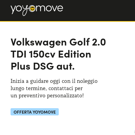
Volkswagen Golf
Volkswagen Golf
2.0
2.0 TDI 150cv Edition Plus DSG aut.
TDI 150cv Edition
Plus DSG aut.
Inizia a guidare oggi con il noleggio
lungo termine, contattaci per
un preventivo
personalizzato!
OFFERTA YOYOMOVE