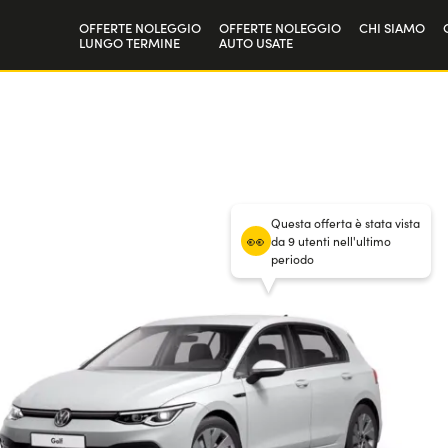
OFFERTE NOLEGGIO
OFFERTE NOLEGGIO
CHI SIAMO
LUNGO TERMINE
AUTO USATE
Privati
La nostra st
36
mesi
/
10.000 km annui
Aziende e P.IVA
Lavora con 
/ Anticipo
6000
€
Questa offerta è stata vista
da 9 utenti nell'ultimo
periodo