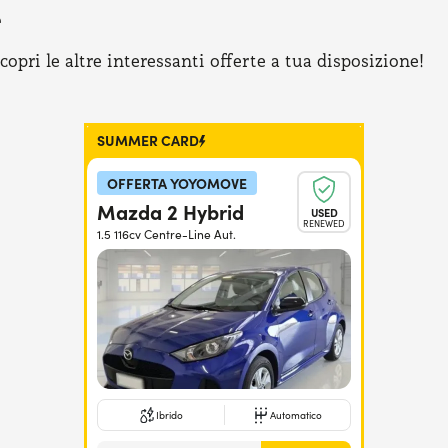
e
pri le altre interessanti offerte a tua disposizione!
SUMMER CARD
OFFERTA YOYOMOVE
Mazda 2 Hybrid
USED
RENEWED
1.5 116cv Centre-Line Aut.
Ibrido
Automatico