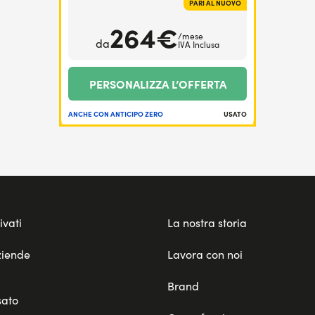
PARI AL NUOVO
264€
/mese
da
IVA Inclusa
PERSONALIZZA L’OFFERTA
ANCHE CON ANTICIPO ZERO
USATO
ivati
La nostra storia
ziende
Lavora con noi
Brand
sato