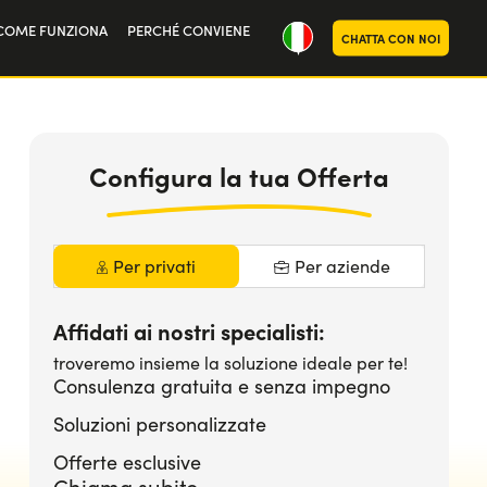
COME FUNZIONA
PERCHÉ CONVIENE
CHATTA CON NOI
oria
noi
Configura la tua Offerta
Per privati
Per aziende
Affidati ai nostri specialisti:
troveremo insieme la soluzione ideale per te!
Consulenza gratuita e senza impegno
Soluzioni personalizzate
Offerte esclusive
Chiama subito