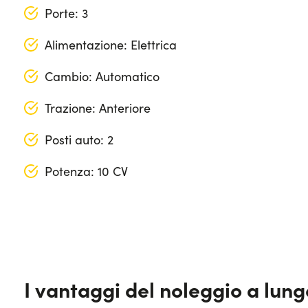
Porte: 3
Alimentazione: Elettrica
Cambio: Automatico
Trazione: Anteriore
Posti auto: 2
Potenza: 10 CV
Lunghezza: 253 cm
Larghezza: 150 cm
Altezza: 156 cm
I vantaggi del noleggio a lun
Bagagliaio: 180 lt