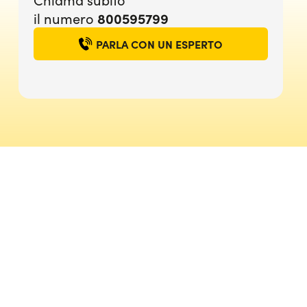
800595799
il numero
PARLA CON UN ESPERTO