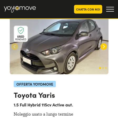
CHATTA CON NOI
OFFERTE NOLEGGIO
LUNGO TERMINE
USED
RENEWED
Privati
OFFERTE NOLEGGIO
AUTO USATE
Aziende e P.IVA
CHI SIAMO
La nostra storia
COME FUNZIONA
Lavora con noi
PERCHÉ CONVIENE
OFFERTA YOYOMOVE
Toyota Yaris
SCEGLI UN PAESE
1.5 Full Hybrid 115cv Active aut.
Noleggio usato a lungo termine