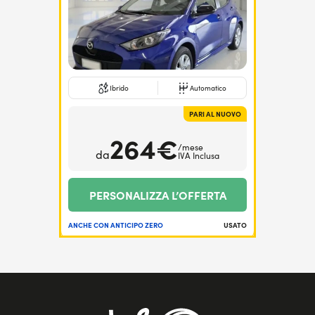
Ibrido
Automatico
PARI AL NUOVO
264€
/mese
da
IVA Inclusa
PERSONALIZZA L’OFFERTA
ANCHE CON ANTICIPO ZERO
USATO