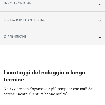
INFO TECNICHE
Anno:
2021
DOTAZIONI E OPTIONAL
Chilometraggio:
29.173
Accensione fari automatica
DIMENSIONI
Segmento:
City car
Apple Car Play & Android Auto
Porte:
Lunghezza:
5
394 cm
Cerchi in acciaio da 15"
Alimentazione:
Larghezza:
Ibrido
175 cm
Climatizzatore automatico
Cambio:
Altezza:
Automatico
150 cm
I vantaggi del noleggio a lungo
Cruise control adattivo
termine
Trazione:
Bagagliaio (max):
Anteriore
950 lt
Display touchscreen da 9"
Noleggiare con Yoyomove è più semplice che mai! Sai
Posti auto:
Bagagliaio (min):
5
286 lt
perché i nostri clienti ci hanno scelto?
Fari alogeni
Potenza:
116 CV