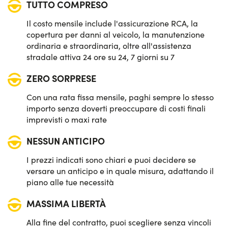
TUTTO COMPRESO
Sensori pioggia
Il costo mensile include l'assicurazione RCA, la
Sistema di avviso e mantenimento della corsia
copertura per danni al veicolo, la manutenzione
ordinaria e straordinaria, oltre all'assistenza
Sistema di frenata d'emergenza attiva
stradale attiva 24 ore su 24, 7 giorni su 7
ZERO SORPRESE
Telecamera posteriore di parcheggio
Con una rata fissa mensile, paghi sempre lo stesso
importo senza doverti preoccupare di costi finali
imprevisti o maxi rate
NESSUN ANTICIPO
I prezzi indicati sono chiari e puoi decidere se
versare un anticipo e in quale misura, adattando il
piano alle tue necessità
MASSIMA LIBERTÀ
Alla fine del contratto, puoi scegliere senza vincoli