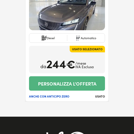
Diesel
Automatico
USATO SELEZIONATO
244€
/mese
da
IVA Esclusa
PERSONALIZZA L’OFFERTA
ANCHE CON ANTICIPO ZERO
USATO