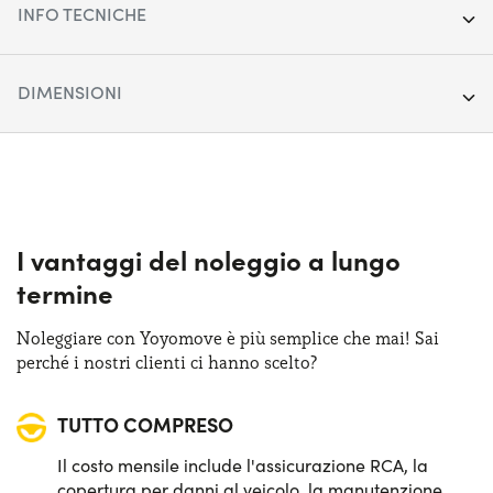
INFO TECNICHE
Anno:
2022
DIMENSIONI
Chilometraggio:
64.996
Lunghezza:
465 cm
Segmento:
Berline/SW/Coupé
Larghezza:
179 cm
Porte:
5
Altezza:
144 cm
I vantaggi del noleggio a lungo
Alimentazione:
Ibrido
termine
Bagagliaio:
600 lt
Cambio:
Automatico
Noleggiare con Yoyomove è più semplice che mai! Sai
perché i nostri clienti ci hanno scelto?
Trazione:
Anteriore
TUTTO COMPRESO
Posti auto:
5
Il costo mensile include l'assicurazione RCA, la
Potenza:
140 CV
copertura per danni al veicolo, la manutenzione