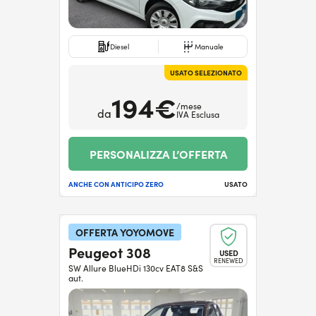
Diesel
Manuale
USATO SELEZIONATO
194€
/mese
da
IVA Esclusa
PERSONALIZZA L’OFFERTA
ANCHE CON ANTICIPO ZERO
USATO
OFFERTA YOYOMOVE
Peugeot 308
USED
RENEWED
SW Allure BlueHDi 130cv EAT8 S&S
aut.