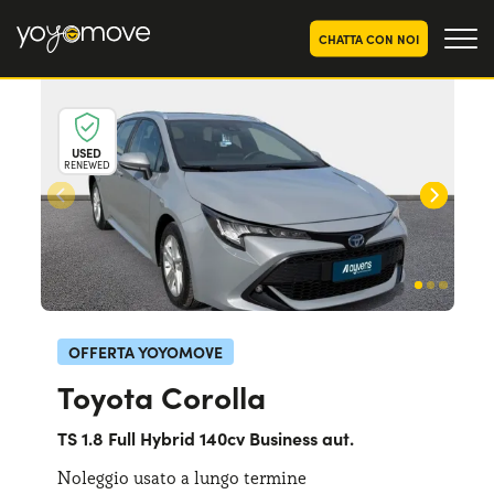
CHATTA CON NOI
OFFERTE NOLEGGIO
LUNGO TERMINE
USED
RENEWED
Privati
OFFERTE NOLEGGIO
AUTO USATE
Aziende e P.IVA
CHI SIAMO
La nostra storia
COME FUNZIONA
Lavora con noi
PERCHÉ CONVIENE
OFFERTA YOYOMOVE
Toyota Corolla
SCEGLI UN PAESE
TS 1.8 Full Hybrid 140cv Business aut.
Noleggio usato a lungo termine