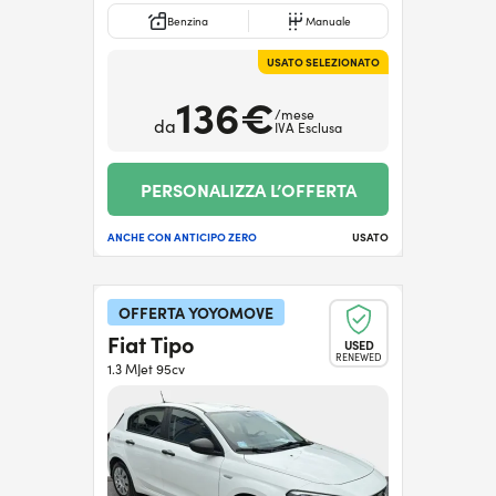
Benzina
Manuale
USATO SELEZIONATO
136€
/mese
da
IVA Esclusa
PERSONALIZZA L’OFFERTA
ANCHE CON ANTICIPO ZERO
USATO
OFFERTA YOYOMOVE
Fiat Tipo
USED
RENEWED
1.3 MJet 95cv