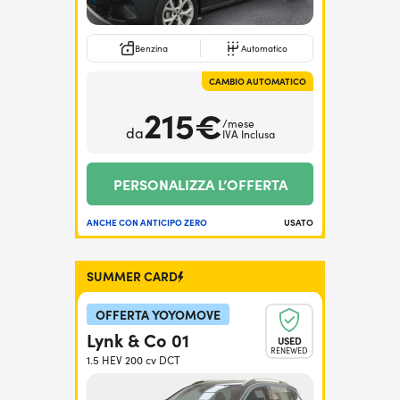
Benzina
Automatico
CAMBIO AUTOMATICO
215€
/mese
da
IVA Inclusa
PERSONALIZZA L’OFFERTA
ANCHE CON ANTICIPO ZERO
USATO
SUMMER CARD
OFFERTA YOYOMOVE
Lynk & Co 01
USED
RENEWED
1.5 HEV 200 cv DCT