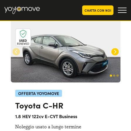
CHATTA CON NOI
OFFERTE NOLEGGIO
LUNGO TERMINE
USED
RENEWED
Privati
OFFERTE NOLEGGIO
AUTO USATE
Aziende e P.IVA
CHI SIAMO
La nostra storia
COME FUNZIONA
Lavora con noi
PERCHÉ CONVIENE
OFFERTA YOYOMOVE
Toyota C-HR
SCEGLI UN PAESE
1.8 HEV 122cv E-CVT Business
Noleggio usato a lungo termine