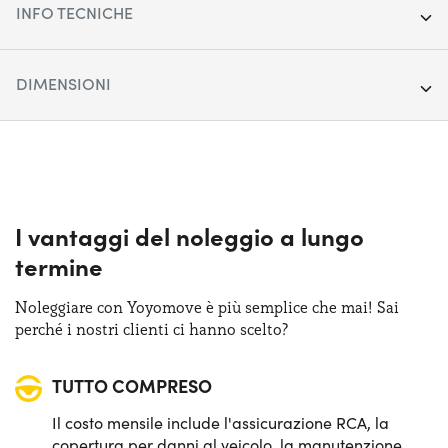
INFO TECNICHE
Anno:
2021
DIMENSIONI
Chilometraggio:
48.655
Lunghezza:
439 cm
Segmento:
SUV Cittadino
Larghezza:
179 cm
Porte:
5
Altezza:
155 cm
I vantaggi del noleggio a lungo
Alimentazione:
Ibrido
termine
Bagagliaio:
380 lt
Cambio:
Automatico
Noleggiare con Yoyomove è più semplice che mai! Sai
perché i nostri clienti ci hanno scelto?
Trazione:
Anteriore
TUTTO COMPRESO
Posti auto:
5
Il costo mensile include l'assicurazione RCA, la
Potenza:
122 CV
copertura per danni al veicolo, la manutenzione