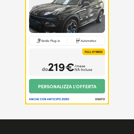
Ibrido Plug-in
Automatico
FULL HYBRID
219€
/mese
da
IVA Inclusa
PERSONALIZZA L’OFFERTA
ANCHE CON ANTICIPO ZERO
USATO