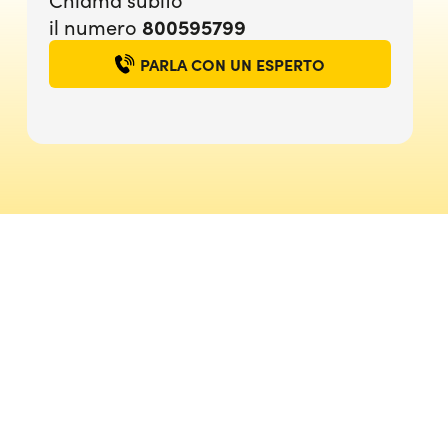
800595799
il numero
PARLA CON UN ESPERTO