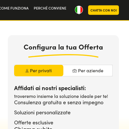
COME FUNZIONA
PERCHÉ CONVIENE
CHATTA CON NOI
ria
oi
Configura la tua Offerta
Per privati
Per aziende
Affidati ai nostri specialisti:
troveremo insieme la soluzione ideale per te!
Consulenza gratuita e senza impegno
Soluzioni personalizzate
Offerte esclusive
Chiama subito