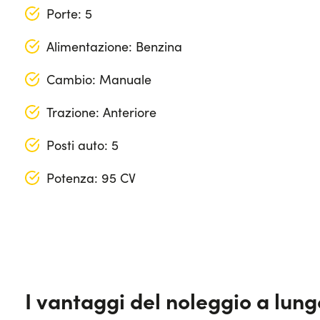
Porte: 5
Alimentazione: Benzina
Cambio: Manuale
Trazione: Anteriore
Posti auto: 5
Potenza: 95 CV
Lunghezza: 411 cm
Larghezza: 178 cm
Altezza: 146 cm
I vantaggi del noleggio a lun
Bagagliaio (max): 1190 lt