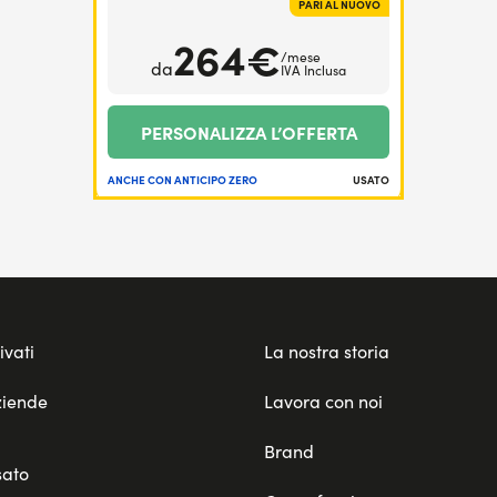
PARI AL NUOVO
264€
/mese
da
IVA Inclusa
PERSONALIZZA L’OFFERTA
ANCHE CON ANTICIPO ZERO
USATO
ivati
La nostra storia
ziende
Lavora con noi
Brand
sato