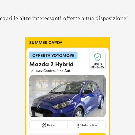
e
pri le altre interessanti offerte a tua disposizione!
SUMMER CARD
OFFERTA YOYOMOVE
Mazda 2 Hybrid
USED
RENEWED
1.5 116cv Centre-Line Aut.
Ibrido
Automatico