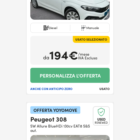
Diesel
Manuale
USATO SELEZIONATO
194€
/mese
da
IVA Esclusa
PERSONALIZZA L’OFFERTA
ANCHE CON ANTICIPO ZERO
USATO
OFFERTA YOYOMOVE
Peugeot 308
USED
RENEWED
SW Allure BlueHDi 130cv EAT8 S&S
aut.