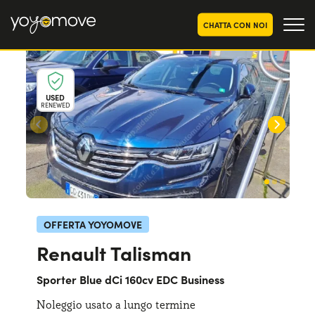
CHATTA CON NOI
OFFERTE NOLEGGIO
LUNGO TERMINE
USED
RENEWED
Privati
OFFERTE NOLEGGIO
AUTO USATE
Aziende e P.IVA
CHI SIAMO
La nostra storia
COME FUNZIONA
Lavora con noi
PERCHÉ CONVIENE
OFFERTA YOYOMOVE
Renault Talisman
SCEGLI UN PAESE
Sporter Blue dCi 160cv EDC Business
Noleggio usato a lungo termine