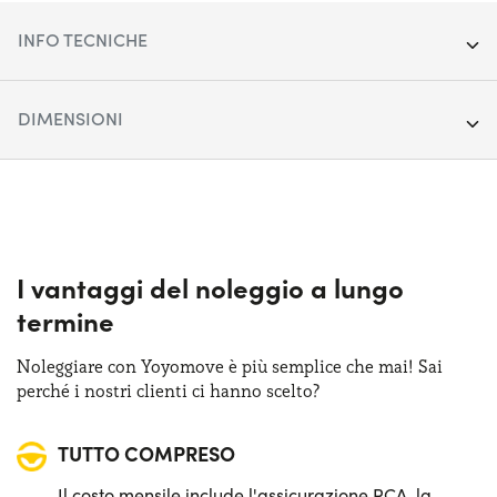
INFO TECNICHE
Anno:
2020
DIMENSIONI
Chilometraggio:
61.245
Lunghezza:
487 cm
Segmento:
Berline/SW/Coupé
Larghezza:
187 cm
Porte:
5
Altezza:
147 cm
I vantaggi del noleggio a lungo
Alimentazione:
Diesel
termine
Bagagliaio (max):
1680 lt
Cambio:
Automatico
Noleggiare con Yoyomove è più semplice che mai! Sai
Bagagliaio (min):
572 lt
perché i nostri clienti ci hanno scelto?
Trazione:
Anteriore
TUTTO COMPRESO
Posti auto:
5
Il costo mensile include l'assicurazione RCA, la