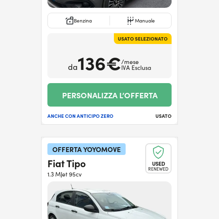
Benzina
Manuale
USATO SELEZIONATO
136€
/mese
da
IVA Esclusa
PERSONALIZZA L’OFFERTA
ANCHE CON ANTICIPO ZERO
USATO
OFFERTA YOYOMOVE
Fiat Tipo
USED
RENEWED
1.3 MJet 95cv