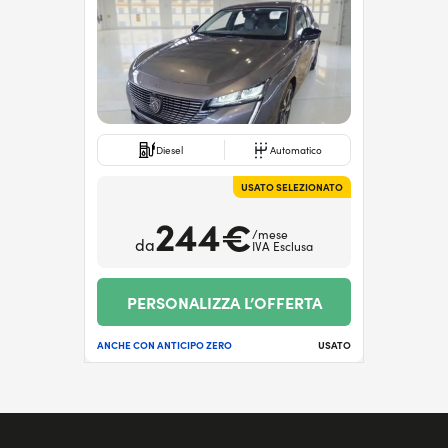
Diesel
Automatico
USATO SELEZIONATO
244€
/mese
da
IVA Esclusa
PERSONALIZZA L’OFFERTA
ANCHE CON ANTICIPO ZERO
USATO