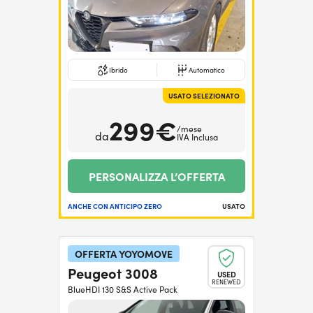
Ibrido
Automatico
USATO SELEZIONATO
299€
/mese
da
IVA Inclusa
PERSONALIZZA L’OFFERTA
ANCHE CON ANTICIPO ZERO
USATO
OFFERTA YOYOMOVE
Peugeot 3008
USED
RENEWED
BlueHDI 130 S&S Active Pack