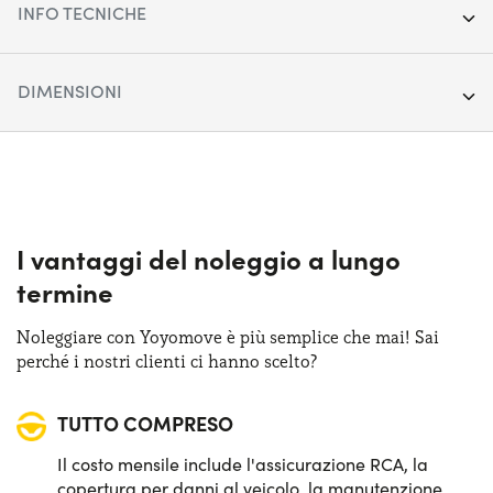
INFO TECNICHE
Anno:
2022
DIMENSIONI
Chilometraggio:
78.815
Lunghezza:
443 cm
Segmento:
SUV Medio-Grande
Larghezza:
184 cm
Porte:
5
Altezza:
163 cm
I vantaggi del noleggio a lungo
Alimentazione:
Ibrido
termine
Bagagliaio (max):
1447 lt
Cambio:
Automatico
Noleggiare con Yoyomove è più semplice che mai! Sai
Bagagliaio (min):
504 lt
perché i nostri clienti ci hanno scelto?
Trazione:
Anteriore
TUTTO COMPRESO
Posti auto:
5
Il costo mensile include l'assicurazione RCA, la
Potenza:
158 CV
copertura per danni al veicolo, la manutenzione