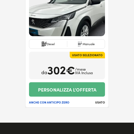
Diesel
Manuale
USATO SELEZIONATO
302€
/mese
da
IVA Inclusa
PERSONALIZZA L’OFFERTA
ANCHE CON ANTICIPO ZERO
USATO