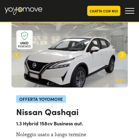
CHATTA CON NOI
OFFERTE NOLEGGIO
LUNGO TERMINE
USED
RENEWED
Privati
OFFERTE NOLEGGIO
AUTO USATE
Aziende e P.IVA
CHI SIAMO
La nostra storia
COME FUNZIONA
Lavora con noi
PERCHÉ CONVIENE
OFFERTA YOYOMOVE
Nissan Qashqai
SCEGLI UN PAESE
1.3 Hybrid 158cv Business aut.
Noleggio usato a lungo termine