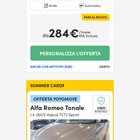
Ibrido
Automatico
PARI AL NUOVO
284€
/mese
da
IVA Inclusa
PERSONALIZZA L’OFFERTA
ANCHE CON ANTICIPO ZERO
USATO
SUMMER CARD
OFFERTA YOYOMOVE
Alfa Romeo Tonale
USED
RENEWED
1.5 130CV Hybrid TCT7 Sprint